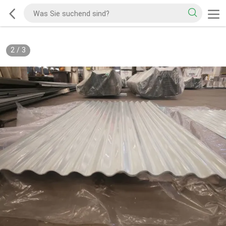
2
/
3