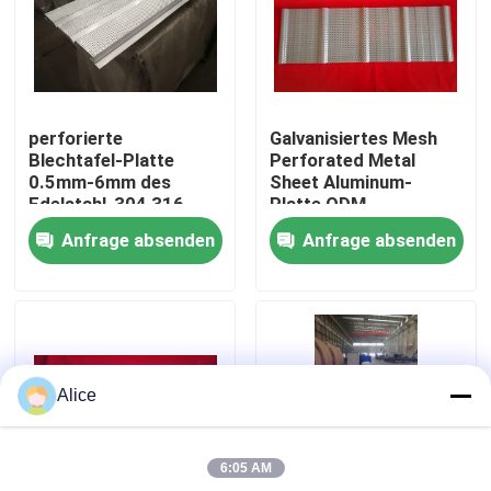
Fabrik-Ausflug
Qualitätskontrolle
perforierte
Galvanisiertes Mesh
Blechtafel-Platte
Perforated Metal
0.5mm-6mm des
Sheet Aluminum-
Treten Sie mit uns in Verbindung
Edelstahl-304 316
Platte ODM
Anfrage absenden
Anfrage absenden
Fordern Sie ein Zitat
Stahlkonstruktionsgebäude
Alice
Stahlkonstruktionslager
6:05 AM
Stahlkonstruktionswerkstatt