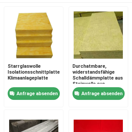
Starrglaswolle
Durchatmbare,
Isolationsschnittplatte
widerstandsfähige
Klimaanlageplatte
Schalldämmplatte aus
Steinwolle aus
nachhaltigen
Haus
Anfrage absenden
Anfrage absenden
Materialien
Produkte
Über uns