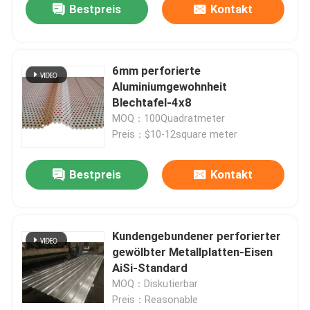
Bestpreis
Kontakt
6mm perforierte
Aluminiumgewohnheit
Blechtafel-4x8
MOQ：100Quadratmeter
Preis：$10-12square meter
Bestpreis
Kontakt
Kundengebundener perforierter
gewölbter Metallplatten-Eisen
AiSi-Standard
MOQ：Diskutierbar
Preis：Reasonable