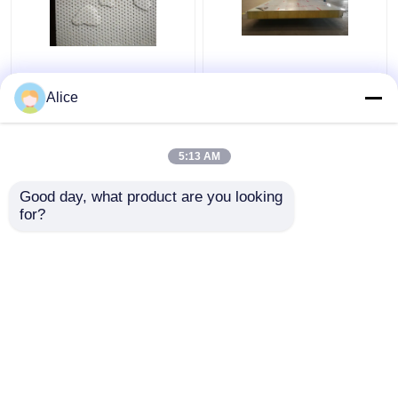
Werkstatt-isolierte
Schalldichtes
akustische Sandwich-
akustisches Sandwich-
Alice
Platte Puf Deckungs-
Platten-externes Wand
Blätter 150mm
Vorgußsoem
5:13 AM
Bestpreis
Bestpreis
Good day, what product are you looking 
for?
Kontakt
Kontakt
Sehen Sie mehr an
Startseite
Über uns
Kontakt
Desktop Site
Sitemap
Privacy Policy