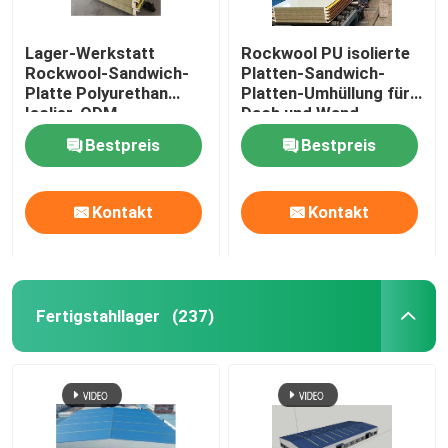
Lager-Werkstatt
Rockwool PU isolierte
Rockwool-Sandwich-
Platten-Sandwich-
Platte Polyurethan
Platten-Umhüllung für
Isolier-ODM
Dach und Wand
Bestpreis
Bestpreis
Kontakt
Kontakt
Fertigstahllager
(237)