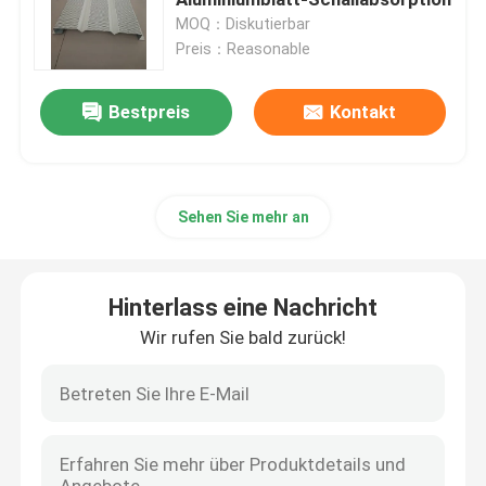
MOQ：Diskutierbar
Preis：Reasonable
Fertigstahllager
Bestpreis
Kontakt
Akustische Sandwich-Platte
Glaswolle-Sandwich-Platte
Sehen Sie mehr an
Modulare Stahlkonstruktionen
Hinterlass eine Nachricht
Metallfassadenelemente
Wir rufen Sie bald zurück!
Stahlblech-Spule
Faltbares Behälter-Haus