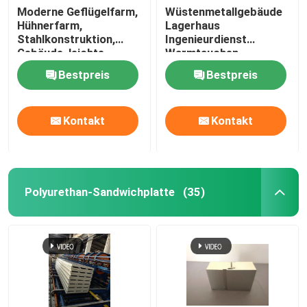
Moderne Geflügelfarm,
Wüstenmetallgebäude
Hühnerfarm,
Lagerhaus
Glaswolleisolierung
Stahlkonstruktion,
Ingenieurdienst
Gebäude, leichte
Warmtauchen
Stahlkonstruktion,
Galvanisierung
rockwool Isolierung
Bestpreis
Bestpreis
Geflügel
Vorgefertigtes
Stahllager Stahlrahmen
Design Modulare
Struktureller Stahlträger
Kontakt
Kontakt
Lagerhauslösung
Stahlwinkel
Polyurethan-Sandwichplatte
(35)
Stahlkanalsektion