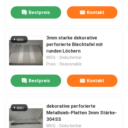
Bestpreis
Kontakt
3mm starke dekorative
perforierte Blechtafel mit
runden Löchern
MOQ：Diskutierbar
Preis：Reasonable
Bestpreis
Kontakt
Haus
dekorative perforierte
Produkte
Metallsieb-Platten 3mm Stärke-
304SS
Über uns
MOQ：Diskutierbar