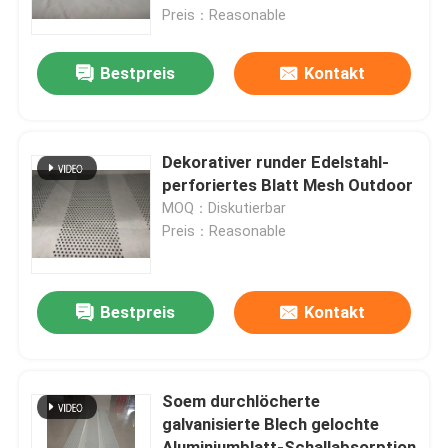
Preis：Reasonable
Fabrik-Ausflug
Bestpreis
Kontakt
Qualitätskontrolle
Dekorativer runder Edelstahl-
Treten Sie mit uns in Verbindung
perforiertes Blatt Mesh Outdoor
MOQ：Diskutierbar
Preis：Reasonable
Fordern Sie ein Zitat
Vorgefertigtes Stahllager
Bestpreis
Kontakt
Polyurethan-Sandwichplatte
Soem durchlöcherte
galvanisierte Blech gelochte
Rockwool-Sandwich-Platte
Aluminiumblatt-Schallabsorption