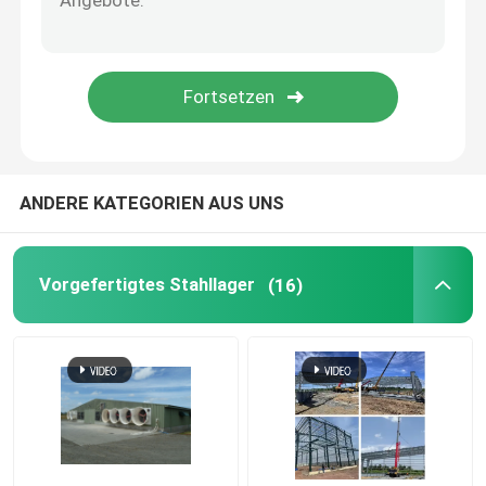
perforierte Blechtafel
Profiliertes Stahlblech
Stahlboden Decking
ANDERE KATEGORIEN AUS UNS
Aluminiumsandwichplatte
Vorgefertigtes Stahllager
(16)
EPS-Sandwichplatte
Dekorative Sandwich-Platte
Sandwich-Platten-Ecke