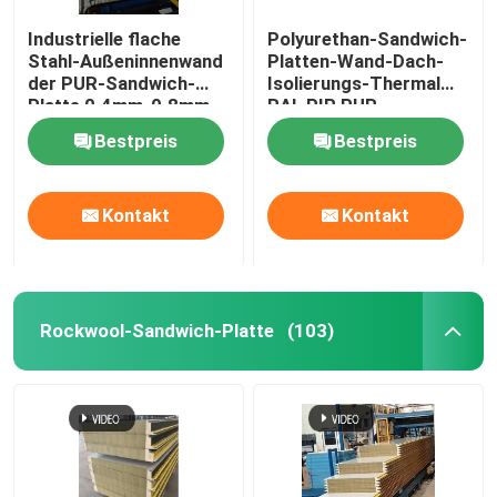
Industrielle flache
Polyurethan-Sandwich-
Stahl-Außeninnenwand
Platten-Wand-Dach-
der PUR-Sandwich-
Isolierungs-Thermal
Platte 0.4mm-0.8mm
RAL PIR PUR
Bestpreis
Bestpreis
Kontakt
Kontakt
Rockwool-Sandwich-Platte
(103)