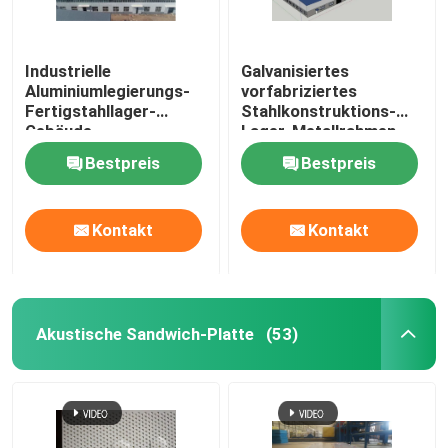
Industrielle
Galvanisiertes
Aluminiumlegierungs-
vorfabriziertes
Fertigstahllager-
Stahlkonstruktions-
Gebäude
Lager-Metallrahmen
kundengerecht
ODM
Bestpreis
Bestpreis
Kontakt
Kontakt
Akustische Sandwich-Platte
(53)