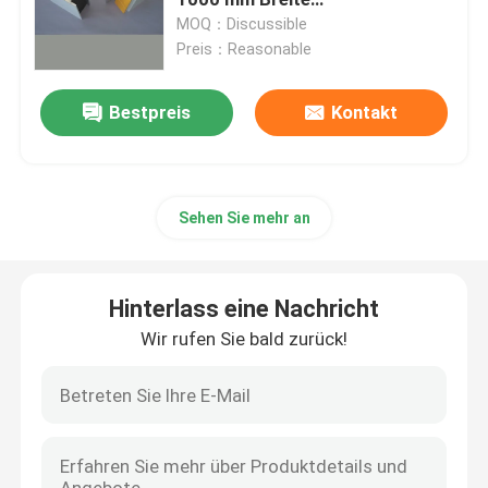
Geräuschreduzierung
MOQ：Discussible
Preis：Reasonable
Fertigstahllager
Bestpreis
Kontakt
Akustische Sandwich-Platte
Glaswolle-Sandwich-Platte
Sehen Sie mehr an
Modulare Stahlkonstruktionen
Hinterlass eine Nachricht
Metallfassadenelemente
Wir rufen Sie bald zurück!
Stahlblech-Spule
Faltbares Behälter-Haus