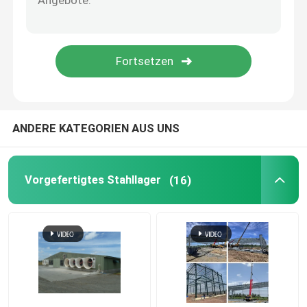
perforierte Blechtafel
Profiliertes Stahlblech
Stahlboden Decking
ANDERE KATEGORIEN AUS UNS
Aluminiumsandwichplatte
Vorgefertigtes Stahllager
(16)
EPS-Sandwichplatte
Dekorative Sandwich-Platte
Sandwich-Platten-Ecke