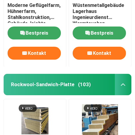
Moderne Geflügelfarm,
Wüstenmetallgebäude
Hühnerfarm,
Lagerhaus
Glaswolleisolierung
Stahlkonstruktion,
Ingenieurdienst
Gebäude, leichte
Warmtauchen
Stahlkonstruktion,
Galvanisierung
rockwool Isolierung
Bestpreis
Bestpreis
Geflügel
Vorgefertigtes
Stahllager Stahlrahmen
Design Modulare
Struktureller Stahlträger
Kontakt
Kontakt
Lagerhauslösung
Stahlwinkel
Rockwool-Sandwich-Platte
(103)
Stahlkanalsektion