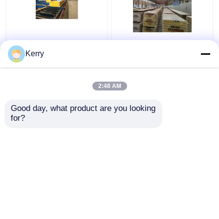
Isolierwand-Glaswolle-
ODM-Decken-
Sandwich-Platte
Glaswolle-Sandwich-
Kerry
imprägniern nicht
Platte, die 50mm-
rostendes
200mm isoliert
schalldichtes
2:48 AM
Bestpreis
Bestpreis
Good day, what product are you looking 
for?
Kontakt
Kontakt
Sehen Sie mehr an
Startseite
Über uns
Kontakt
Desktop Site
Sitemap
Privacy Policy