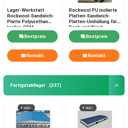
Lager-Werkstatt
Rockwool PU isolierte
Rockwool-Sandwich-
Platten-Sandwich-
Platte Polyurethan
Platten-Umhüllung für
Isolier-ODM
Dach und Wand
Bestpreis
Bestpreis
Kontakt
Kontakt
Fertigstahllager
(237)