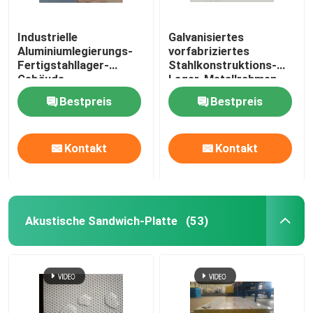
Industrielle
Galvanisiertes
Aluminiumlegierungs-
vorfabriziertes
Fertigstahllager-
Stahlkonstruktions-
Gebäude
Lager-Metallrahmen
kundengerecht
ODM
Bestpreis
Bestpreis
Kontakt
Kontakt
Akustische Sandwich-Platte
(53)