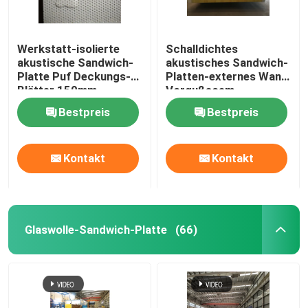
Werkstatt-isolierte
Schalldichtes
akustische Sandwich-
akustisches Sandwich-
Platte Puf Deckungs-
Platten-externes Wand
Blätter 150mm
Vorgußsoem
Bestpreis
Bestpreis
Kontakt
Kontakt
Glaswolle-Sandwich-Platte
(66)