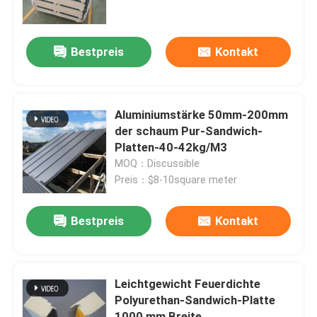
Fabrik-Ausflug
Bestpreis
Kontakt
Qualitätskontrolle
Aluminiumstärke 50mm-200mm
Treten Sie mit uns in Verbindung
der schaum Pur-Sandwich-
Platten-40-42kg/M3
MOQ：Discussible
Fordern Sie ein Zitat
Preis：$8-10square meter
Vorgefertigtes Stahllager
Bestpreis
Kontakt
Polyurethan-Sandwichplatte
Leichtgewicht Feuerdichte
Polyurethan-Sandwich-Platte
Rockwool-Sandwich-Platte
1000 mm Breite