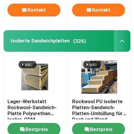
Kontakt
Kontakt
Isolierte Sandwichplatten
(326)
Lager-Werkstatt
Rockwool PU isolierte
Rockwool-Sandwich-
Platten-Sandwich-
Platte Polyurethan
Platten-Umhüllung für
Isolier-ODM
Dach und Wand
Bestpreis
Bestpreis