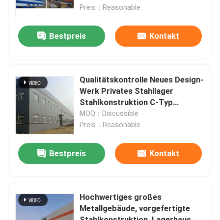
Schuppenhaus Gebäude zum
Preis：Reasonable
Verkauf
Fabrik-Ausflug
Bestpreis
Kontakt
Qualitätskontrolle
Qualitätskontrolle Neues Design-
Treten Sie mit uns in Verbindung
Werk Privates Stahllager
Stahlkonstruktion C-Typ
Vorgefertigt
MOQ：Discussible
Fordern Sie ein Zitat
Preis：Reasonable
Stahlkonstruktionsgebäude
Bestpreis
Kontakt
Stahlkonstruktionslager
Hochwertiges großes
Metallgebäude, vorgefertigte
Stahlkonstruktionswerkstatt
Stahlkonstruktion, Lagerhaus,