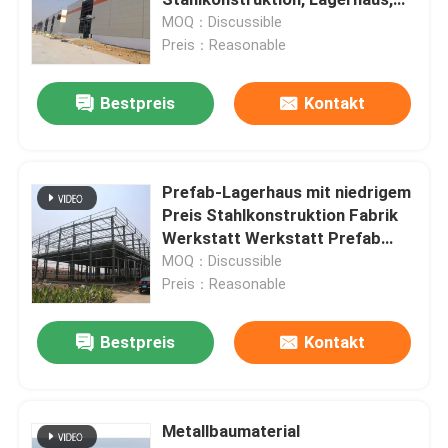
Werkstatt mit farbigen
MOQ：Discussible
Stahlplatten
Preis：Reasonable
Isolierte Sandwichplatten
Bestpreis
Kontakt
Fertigstahllager
Modulare Stahlkonstruktionen
Prefab-Lagerhaus mit niedrigem
Preis Stahlkonstruktion Fabrik
Werkstatt Werkstatt Prefab
Baumaterialien aus Metall
Fabrik Gebäude
MOQ：Discussible
Preis：Reasonable
Bestpreis
Kontakt
Metallbaumaterial