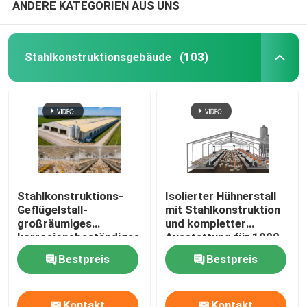
ANDERE KATEGORIEN AUS UNS
Stahlkonstruktionsgebäude
(103)
Stahlkonstruktions-
Isolierter Hühnerstall
Geflügelstall-
mit Stahlkonstruktion
großräumiges
und kompletter
korrosionsbeständiges
Ausstattung für 1000–
industrielles
10000 Hühner
Bestpreis
Bestpreis
Hühnerfarmgebäude
für 200000 Broiler
Kontakt
Kontakt