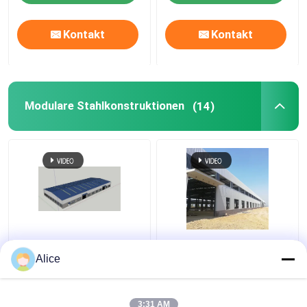
Kontakt
Kontakt
Modulare Stahlkonstruktionen
(14)
Modulär vorgefertigtes
Modular gefertigte
Stahllager
Stahlkonstruktionen,
Alice
großflächiges
Großfläche, Lagerhaus,
Metallgebäude
Werkstatt
3:31 AM