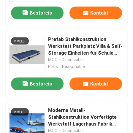
Bestpreis
Kontakt
Prefab Stahlkonstruktion
Werkstatt Parkplatz Villa & Self-
Storage Einheiten für Schule
Fitnessstudio Stahl Hangar
MOQ：Discussible
Metall Gebäude Lager
Preis：Reasonable
Verwendung
Bestpreis
Kontakt
Haus
Moderne Metall-
Produkte
Stahlkonstruktion Vorfertigte
Werkstatt Lagerhaus Fabrik
Stahlrahmen Lagerhaus
Über uns
MOQ：Discussible