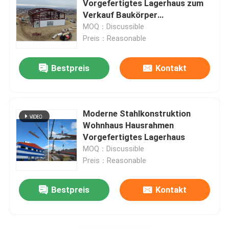
Vorgefertigtes Lagerhaus zum
Verkauf Baukörper
Stahlkonstruktion
MOQ：Discussible
Metalllagerhaus Vorgefertigtes
Preis：Reasonable
Gewerbehauskonstruktion
Bestpreis
Kontakt
Moderne Stahlkonstruktion
Wohnhaus Hausrahmen
Vorgefertigtes Lagerhaus
MOQ：Discussible
Preis：Reasonable
Bestpreis
Kontakt