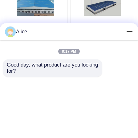
Industrielle
Galvanisiertes
Alice
Aluminiumlegierungs-
vorfabriziertes
Fertigstahllager-
Stahlkonstruktions-
Gebäude
Lager-Metallrahmen
8:17 PM
kundengerecht
ODM
Bestpreis
Bestpreis
Good day, what product are you looking 
for?
Kontakt
Kontakt
Sehen Sie mehr an
Startseite
Über uns
Kontakt
Desktop Site
Sitemap
Privacy Policy