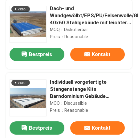
Dach- und
Wandgewölbt/EPS/PU/Felsenwolle/Gl
40x60 Stahlgebäude mit leichter
Stahlstruktur für vorgefertigtes Lag
MOQ：Diskutierbar
Preis：Reasonable
Bestpreis
Kontakt
Individuell vorgefertigte
Stangenstange Kits
Barndominium Gebäude
Stahlkonstruktion Lagerhaus
MOQ：Discussible
Farm Schuppen Prefab
Preis：Reasonable
Werkstatt Metallgebäude
Bestpreis
Kontakt