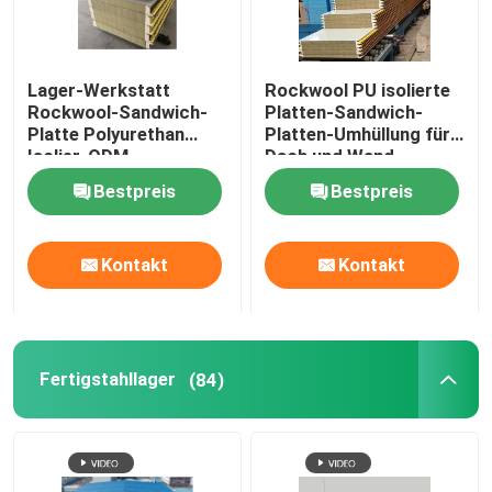
Lager-Werkstatt
Rockwool PU isolierte
Rockwool-Sandwich-
Platten-Sandwich-
Platte Polyurethan
Platten-Umhüllung für
Isolier-ODM
Dach und Wand
Bestpreis
Bestpreis
Kontakt
Kontakt
Fertigstahllager
(84)