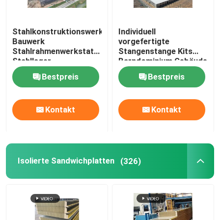
Stahlkonstruktionswerkstatt
Individuell
Bauwerk
vorgefertigte
Stahlrahmenwerkstatt
Stangenstange Kits
Stahllager
Barndominium Gebäude
Stahlkonstruktion
Bestpreis
Bestpreis
Lagerhaus Farm
Schuppen Prefab
Werkstatt
Kontakt
Kontakt
Metallgebäude
Isolierte Sandwichplatten
(326)