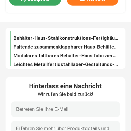
Isolierstahlfaltende Behälter-Haus-zusammenklappbare Behälter-Fertighäuser
Behälter-Haus-Stahlkonstruktions-Fertighäuser ODM faltbare
Fabrik-Ausflug
Faltende zusammenklappbarer Haus-Behälter-hohe FertigWärmedämmung für Bürogebäude
Modulares faltbares Behälter-Haus fabrizierte errichtende Lösung vor
Leichtes Metallfertigstahllager-Gestaltungs-Gebäude für industrielle Lagerung
Qualitätskontrolle
Industrieller vorfabrizierter Lager-Gebäude-Werkstatt-Stahlhangar
Bau-Fertigstahllager-Metallspeicher-System Soem
Treten Sie mit uns in Verbindung
Galvanisiertes vorfabriziertes Stahlkonstruktions-Lager-Metallrahmen ODM
Ausgangsgebäude-Fertigstahllager-Metallrahmen für Gabelstapler
Fordern Sie ein Zitat
Kundenspezifisches Stahlkonstruktions-vorfabriziertes Metalllager-Portalrahmen
Hinterlass eine Nachricht
Gable Frame Prefab Steel Warehouse führte vor die galvanisierte Gewächshaus-Struktur aus
Stahlkonstruktionsgebäude
Wir rufen Sie bald zurück!
Helle Fertigmetallstahlkonstruktion der lager-Gebäude-Q235 Q355
Farbe beschichtete profiliertes Zincalume, das gewölbtes Dach ISO9001 bescheinigte bedeckt
Stahlkonstruktionslager
Hochfeste galvanisierte gewölbte Stahlumhüllungs-Platten-Deckungs-Blätter
Metalldach profilierte die gerunzelte Stahlblech GI Profil-Blatt-Umhüllung
Stahlkonstruktionswerkstatt