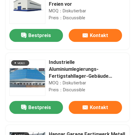
Freien vor
MOQ：Diskutierbar
Preis：Discussible
Bestpreis
Kontakt
Industrielle
Aluminiumlegierungs-
Fertigstahllager-Gebäude
kundengerecht
MOQ：Diskutierbar
Preis：Discussible
Bestpreis
Kontakt
Hangar Garage Fertigwerk Metall