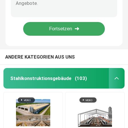
ODM galvanisierte profiliertes Stahlblech runzelte galvanisierte Blätter für Gebäude
Verzinken Sie gewölbtes profilierte Stahlblech für Farbe des Dach-RAL
Isolierte Sandwichplatten
0.3-3mm perforierter Aluminiumstahlstandard platte ASTM
Das kundengebundene profilierte Metall, das bedeckt, Platte überdachend vor, fabrizierte 0.3-3mm
Fertigstahllager
Zusammengesetzte Metallboden Decking-Boden-Gleitschutzplatte fertigte besonders an
Modulare Stahlkonstruktionen
ANDERE KATEGORIEN AUS UNS
Baumaterialien aus Metall
Stahlkonstruktionsgebäude
(103)