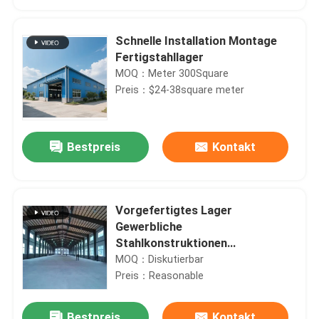
Schnelle Installation Montage
Fertigstahllager
MOQ：Meter 300Square
Preis：$24-38square meter
Bestpreis
Kontakt
Vorgefertigtes Lager
Haus
Gewerbliche
Stahlkonstruktionen
Metallraumrahmen mit
MOQ：Diskutierbar
Produkte
Stanzverarbeitungsdienst
Preis：Reasonable
Über uns
Bestpreis
Kontakt