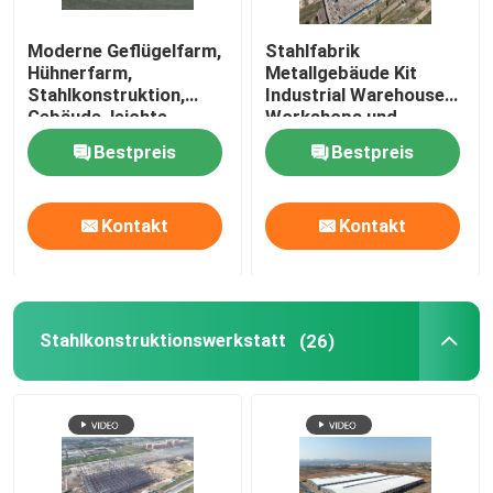
Moderne Geflügelfarm,
Stahlfabrik
Hühnerfarm,
Metallgebäude Kit
Stahlkonstruktion,
Industrial Warehouse
Gebäude, leichte
Workshops und
Stahlkonstruktion,
Fabriken Preise für
Bestpreis
Bestpreis
Geflügel
Stahlstrukturgebäude
Kontakt
Kontakt
Stahlkonstruktionswerkstatt
(26)