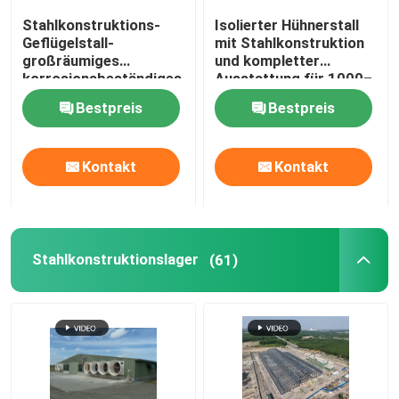
Stahlkonstruktions-
Isolierter Hühnerstall
Geflügelstall-
mit Stahlkonstruktion
großräumiges
und kompletter
korrosionsbeständiges
Ausstattung für 1000–
industrielles
10000 Hühner
Bestpreis
Bestpreis
Hühnerfarmgebäude
für 200000 Broiler
Kontakt
Kontakt
Stahlkonstruktionslager
(61)