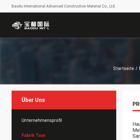
Baodu International Advanced Construction Material Co., Ltd.
Startseite
/
Über Uns
PR
Unternehmensprofil
Hau
Meh
Fabrik Tour
Sa