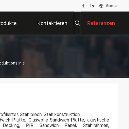
German
rodukte
Kontaktieren
Referenzen
Sie Uns
oduktionslinie
filiertes Stahlblech, Stahlkonstruktion
ich-Platte, Glaswolle-Sandwich-Platte, akustische
den Decking, PIR Sandwich Panel, Stahlrahmen,