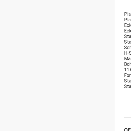
Pla
Pla
Eck
Eck
Sta
Sta
Sch
H-S
Mas
Boh
11.
For
Sta
Sta
OE