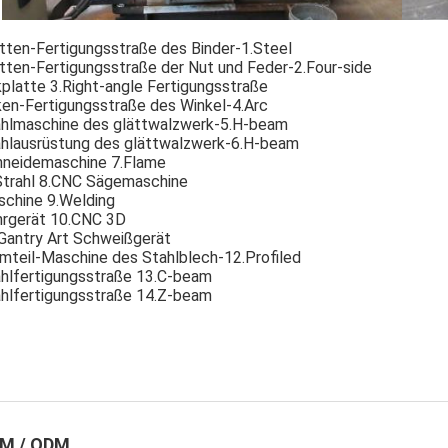
tten-Fertigungsstraße des Binder-1.Steel
tten-Fertigungsstraße der Nut und Feder-2.Four-side
platte 3.Right-angle Fertigungsstraße
en-Fertigungsstraße des Winkel-4.Arc
hlmaschine des glättwalzwerk-5.H-beam
hlausrüstung des glättwalzwerk-6.H-beam
neidemaschine 7.Flame
trahl 8.CNC Sägemaschine
chine 9.Welding
rgerät 10.CNC 3D
Gantry Art Schweißgerät
mteil-Maschine des Stahlblech-12.Profiled
hlfertigungsstraße 13.C-beam
hlfertigungsstraße 14.Z-beam
M / ODM