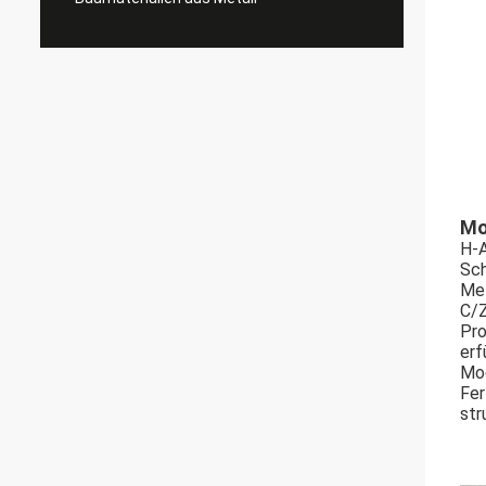
Mo
H-A
Sch
Met
C/Z
Pro
erf
Mod
Fer
str