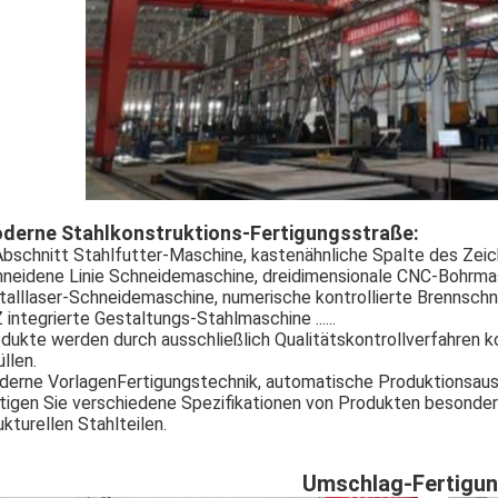
derne Stahlkonstruktions-Fertigungsstraße:
bschnitt Stahlfutter-Maschine, kastenähnliche Spalte des Zei
neidene Linie Schneidemaschine, dreidimensionale CNC-Bohrm
alllaser-Schneidemaschine, numerische kontrollierte Brennsch
 integrierte Gestaltungs-Stahlmaschine ......
dukte werden durch ausschließlich Qualitätskontrollverfahren k
üllen.
erne VorlagenFertigungstechnik, automatische Produktionsaus
tigen Sie verschiedene Spezifikationen von Produkten besonder
ukturellen Stahlteilen.
Umschlag-Fertigu