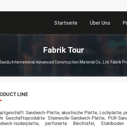
Startseite
Über Uns
P
Fabrik Tour
Baodu International Advanced Construction Material Co., Ltd. Fabrik Pr
ODUCT LINE
ptgeschäft: Sandwich-Platte, akustische Platte, Lochplatte, pro
r Geschäftsprodukte: Steinwolle-Sandwich-Platte, PUR-Sandw
ndwich-Isolierplatte, perforierte Blechtafel, Stahlbo