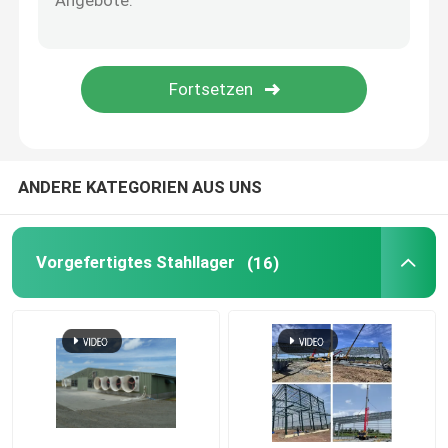
perforierte Blechtafel
Profiliertes Stahlblech
Stahlboden Decking
ANDERE KATEGORIEN AUS UNS
Aluminiumsandwichplatte
Vorgefertigtes Stahllager
(16)
EPS-Sandwichplatte
Dekorative Sandwich-Platte
Sandwich-Platten-Ecke