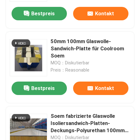
Bestpreis
Kontakt
50mm 100mm Glaswolle-
Sandwich-Platte für Coolroom
Soem
MOQ：Diskutierbar
Preis：Reasonable
Bestpreis
Kontakt
Haus
Soem fabrizierte Glaswolle
Produkte
Isoliersandwich-Platten-
Deckungs-Polyurethan 100mm
vor
Über uns
MOQ：Diskutierbar