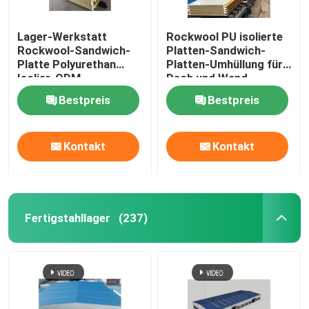
Lager-Werkstatt
Rockwool PU isolierte
Rockwool-Sandwich-
Platten-Sandwich-
Platte Polyurethan
Platten-Umhüllung für
Isolier-ODM
Dach und Wand
Bestpreis
Bestpreis
Kontakt
Kontakt
Fertigstahllager
(237)