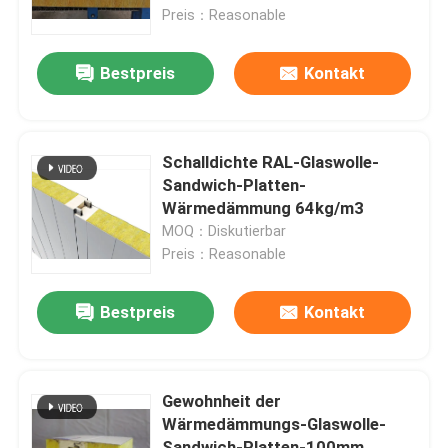
Preis：Reasonable
Fabrik-Ausflug
Bestpreis
Kontakt
Qualitätskontrolle
Schalldichte RAL-Glaswolle-
Treten Sie mit uns in Verbindung
Sandwich-Platten-
Wärmedämmung 64kg/m3
MOQ：Diskutierbar
Fordern Sie ein Zitat
Preis：Reasonable
Vorgefertigtes Stahllager
Bestpreis
Kontakt
Polyurethan-Sandwichplatte
Gewohnheit der
Wärmedämmungs-Glaswolle-
Rockwool-Sandwich-Platte
Sandwich-Platten-100mm