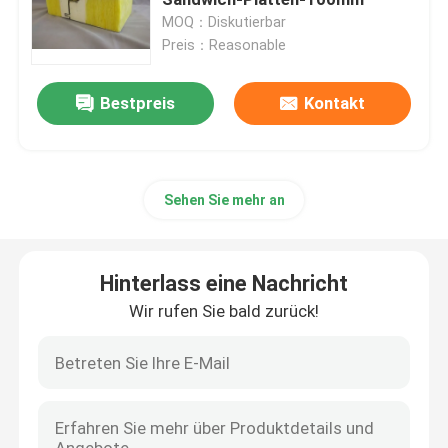
MOQ：Diskutierbar
Preis：Reasonable
Fertigstahllager
Bestpreis
Kontakt
Akustische Sandwich-Platte
Glaswolle-Sandwich-Platte
Sehen Sie mehr an
Modulare Stahlkonstruktionen
Hinterlass eine Nachricht
Metallfassadenelemente
Wir rufen Sie bald zurück!
Stahlblech-Spule
Faltbares Behälter-Haus