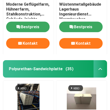
Moderne Geflügelfarm,
Wüstenmetallgebäude
Hühnerfarm,
Lagerhaus
Glaswolleisolierung
Stahlkonstruktion,
Ingenieurdienst
Gebäude, leichte
Warmtauchen
Stahlkonstruktion,
Galvanisierung
rockwool Isolierung
Bestpreis
Bestpreis
Geflügel
Vorgefertigtes
Stahllager Stahlrahmen
Design Modulare
Struktureller Stahlträger
Kontakt
Kontakt
Lagerhauslösung
Stahlwinkel
Polyurethan-Sandwichplatte
(35)
Stahlkanalsektion