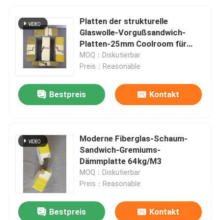
Platten der strukturelle
Glaswolle-Vorgußsandwich-
Platten-25mm Coolroom für
errichtende Dächer
MOQ：Diskutierbar
Preis：Reasonable
Bestpreis
Kontakt
Moderne Fiberglas-Schaum-
Sandwich-Gremiums-
Dämmplatte 64kg/M3
MOQ：Diskutierbar
Preis：Reasonable
Bestpreis
Kontakt