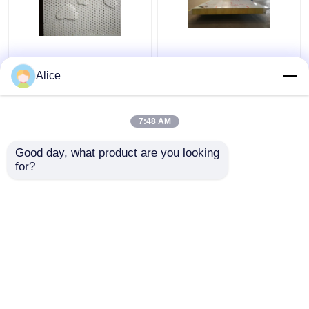
Werkstatt-isolierte
Schalldichtes
akustische Sandwich-
akustisches Sandwich-
Alice
Platte Puf Deckungs-
Platten-externes Wand
Blätter 150mm
Vorgußsoem
7:48 AM
Bestpreis
Bestpreis
Good day, what product are you looking 
for?
Kontakt
Kontakt
Sehen Sie mehr an
Startseite
Über uns
Kontakt
Desktop Site
Sitemap
Privacy Policy