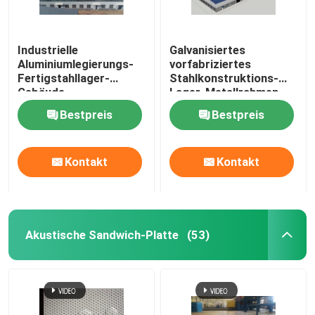
Industrielle
Galvanisiertes
Aluminiumlegierungs-
vorfabriziertes
Fertigstahllager-
Stahlkonstruktions-
Gebäude
Lager-Metallrahmen
kundengerecht
ODM
Bestpreis
Bestpreis
Kontakt
Kontakt
Akustische Sandwich-Platte
(53)