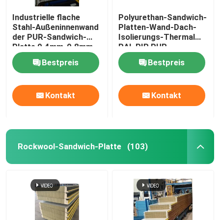
Industrielle flache
Polyurethan-Sandwich-
Stahl-Außeninnenwand
Platten-Wand-Dach-
der PUR-Sandwich-
Isolierungs-Thermal
Platte 0.4mm-0.8mm
RAL PIR PUR
Bestpreis
Bestpreis
Kontakt
Kontakt
Rockwool-Sandwich-Platte
(103)