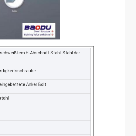
geschweißtem H-Abschnitt Stahl, Stahl der
estigkeitsschraube
eingebettete Anker Bolt
stahl