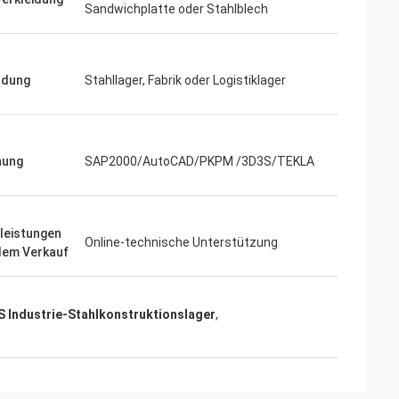
Sandwichplatte oder Stahlblech
ndung
Stahllager, Fabrik oder Logistiklager
Tagen und alles
t, die wir
Produkt bereits in
r uns
nung
SAP2000/AutoCAD/PKPM /3D3S/TEKLA
leistungen
Online-technische Unterstützung
dem Verkauf
S Industrie-Stahlkonstruktionslager
,