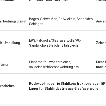
HERR
Bogen, Schweißen, Entwickeln, Schneiden,
arbeitungsdienst
Anwe
- Ich weiß.
Schlagen
Vor „wir empfingen es 8 
n sehr zufrieden mit dem guten
ging danken Ihnen sehr gu
t. Schnelle Lieferung.
glücklich sind, zu haben 
EPS/Falkwolle/Glasfaserwolle/PU-
der Anlage. Alles, das wi
h-Umhüllung
Zeich
Sandwichplatte oder Stahlblech
verständigen mit Ihnen“
Sicherheits-, wasserdichte,
Dienst
stung
solideisolierhörenbewahrung etc.
nach 
Rockwool Industrie Stahlkonstruktionslager
,
EP
vorheben
Lager für Stahlindustrie aus Glasfaserwolle