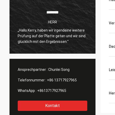
HERR
Ver
„Hallo Kerry, haben wir irgendeine weitere
Ich bi
Prüfung auf der Platte getan und wir sind
n
Produk
glücklich mit den Ergebnissen.“
Dac
Ansprechpartner :
Chunlei Song
Lei
Telefonnummer :
+86 13717927965
WhatsApp :
+8613717927965
Her
Kontakt