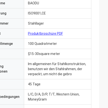
ame
BAODU
erung
ISO9001,CE
ummer
Stahllager
t
Produktbroschüre PDF
ellmenge
100 Quadratmeter
$15-30square meter
Im allgemeinen für Stahlkonstruktion,
ng
benutzen wir den Stahlrahmen, der
ionen
verpackt, um nicht die gebro
45 Tage
L/C, D/A, D/P, T/T, Western Union,
bedingungen
MoneyGram