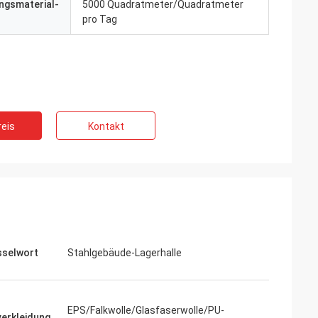
ngsmaterial-
5000 Quadratmeter/Quadratmeter
pro Tag
eis
Kontakt
sselwort
Stahlgebäude-Lagerhalle
EPS/Falkwolle/Glasfaserwolle/PU-
erkleidung