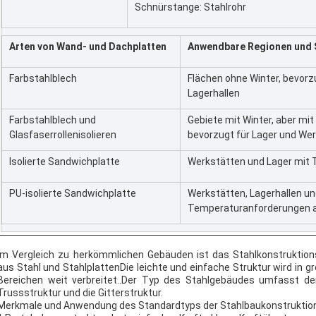
Schnürstange: Stahlrohr
Arten von Wand- und Dachplatten
Anwendbare Regionen und 
Farbstahlblech
Flächen ohne Winter, bevorz
Lagerhallen
Farbstahlblech und
Gebiete mit Winter, aber mi
Glasfaserrollenisolieren
bevorzugt für Lager und We
Isolierte Sandwichplatte
Werkstätten und Lager mit
PU-isolierte Sandwichplatte
Werkstätten, Lagerhallen un
Temperaturanforderungen a
Im Vergleich zu herkömmlichen Gebäuden ist das Stahlkonstruktion
aus Stahl und StahlplattenDie leichte und einfache Struktur wird in
Bereichen weit verbreitet..Der Typ des Stahlgebäudes umfasst den
Trussstruktur und die Gitterstruktur.
Merkmale und Anwendung des Standardtyps der Stahlbaukonstruktion