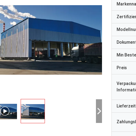
Markenn
Zertifizi
Modelln
Dokumen
Min Best
Preis
Verpacku
Informat
Lieferzeit
Zahlungs