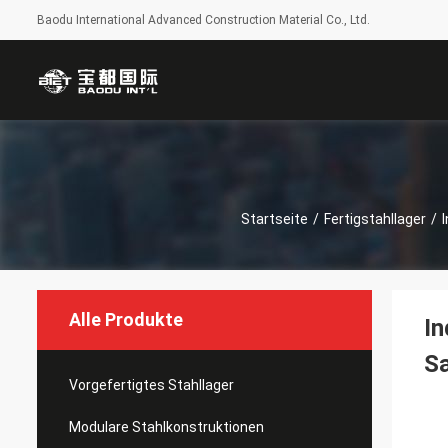
Baodu International Advanced Construction Material Co., Ltd.
Startseite
/
Fertigstahllager
/
Alle Produkte
In
Sa
Vorgefertigtes Stahllager
Modulare Stahlkonstruktionen