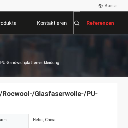
German
rodukte
Kontaktieren
Referenzen
Sie Uns
-/PU-Sandwichplattenverkleidung
-/Rocwool-/Glasfaserwolle-/PU-
sort
Hebei, China