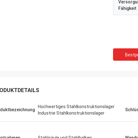
Versorgu
Fähigkeit
Bestpr
ODUKTDETAILS
Hochwertiges Stahlkonstruktionslager
duktbezeichnung
Schlü
Industrie Stahlkonstruktionslager
uptrahmen
Stahlsäule und Stahlbalken
Wandv