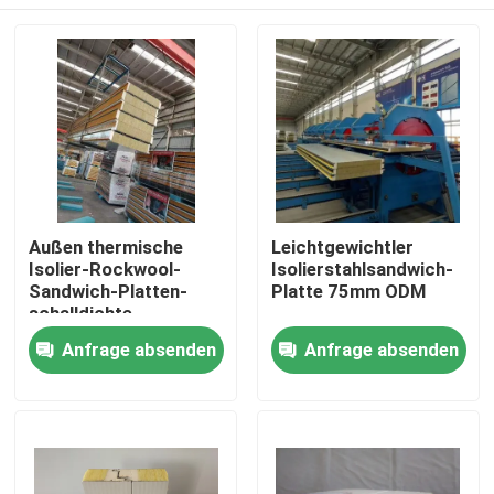
Außen thermische
Leichtgewichtler
Isolier-Rockwool-
Isolierstahlsandwich-
Sandwich-Platten-
Platte 75mm ODM
schalldichte
Gewohnheit
Haus
Anfrage absenden
Anfrage absenden
Produkte
Über uns