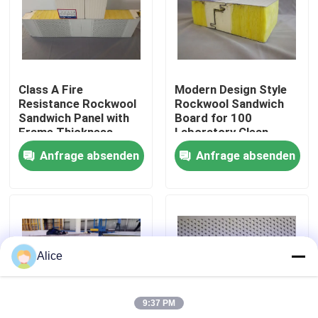
Fabrik-Ausflug
Qualitätskontrolle
Class A Fire
Modern Design Style
Resistance Rockwool
Rockwool Sandwich
Sandwich Panel with
Board for 100
Treten Sie mit uns in Verbindung
Frame Thickness
Laboratory Clean
0.6mm and Max
Room Solutions
Anfrage absenden
Anfrage absenden
Length 9000mm
Fordern Sie ein Zitat
Vorgefertigtes Stahllager
Alice
Modulare Stahlkonstruktionen
9:37 PM
Rockwool-Sandwich-Platte