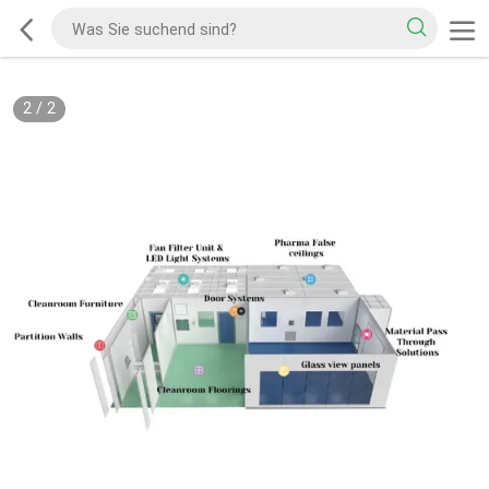
2
/
2