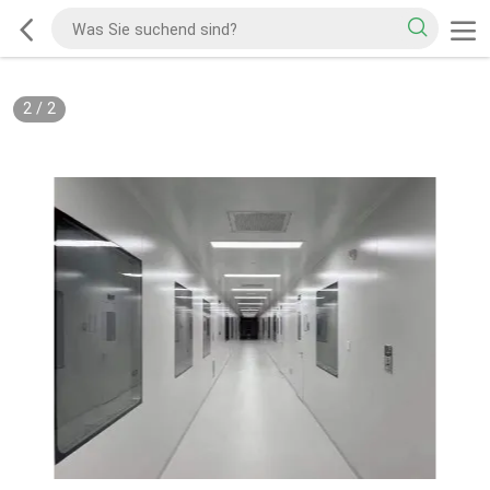
2
/
2