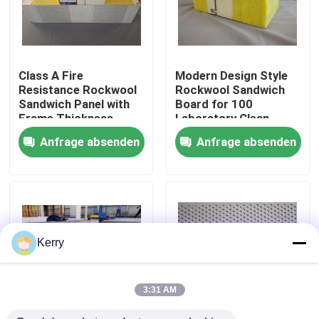
Fabrik-Ausflug
Class A Fire
Modern Design Style
Qualitätskontrolle
Resistance Rockwool
Rockwool Sandwich
Sandwich Panel with
Board for 100
Frame Thickness
Laboratory Clean
Treten Sie mit uns in Verbindung
0.6mm and Max
Room Solutions
Anfrage absenden
Anfrage absenden
Length 9000mm
Fordern Sie ein Zitat
Vorgefertigtes Stahllager
Kerry
Modulare Stahlkonstruktionen
3:31 AM
Rockwool-Sandwich-Platte