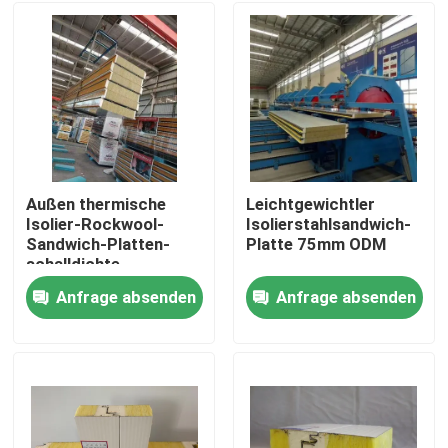
Außen thermische
Leichtgewichtler
Isolier-Rockwool-
Isolierstahlsandwich-
Sandwich-Platten-
Platte 75mm ODM
schalldichte
Gewohnheit
Anfrage absenden
Anfrage absenden
Haus
Produkte
Über uns