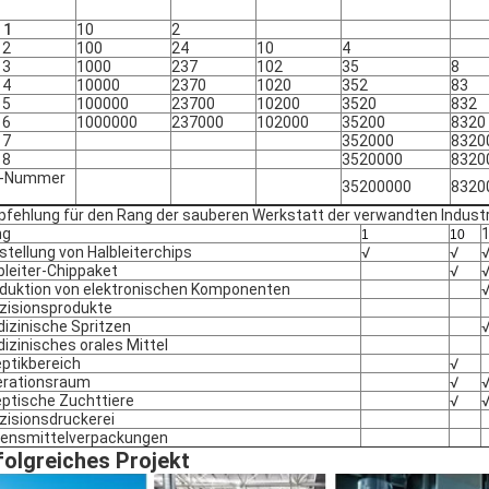
 1
10
2
 2
100
24
10
4
 3
1000
237
102
35
8
 4
10000
2370
1020
352
83
 5
100000
23700
10200
3520
832
 6
1000000
237000
102000
35200
8320
 7
352000
8320
 8
3520000
8320
O-Nummer
35200000
8320
fehlung für den Rang der sauberen Werkstatt der verwandten Industr
ng
1
10
stellung von Halbleiterchips
√
√
bleiter-Chippaket
√
duktion von elektronischen Komponenten
zisionsprodukte
izinische Spritzen
izinisches orales Mittel
ptikbereich
√
rationsraum
√
ptische Zuchttiere
√
zisionsdruckerei
ensmittelverpackungen
folgreiches Projekt