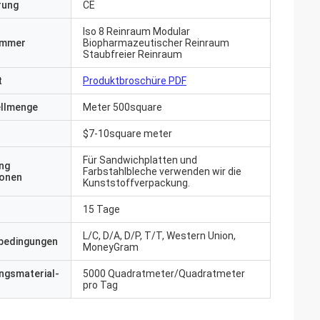
erung
CE
Iso 8 Reinraum Modular
ummer
Biopharmazeutischer Reinraum
Staubfreier Reinraum
t
Produktbroschüre PDF
ellmenge
Meter 500square
$7-10square meter
Für Sandwichplatten und
ng
Farbstahlbleche verwenden wir die
ionen
Kunststoffverpackung.
15 Tage
L/C, D/A, D/P, T/T, Western Union,
bedingungen
MoneyGram
ngsmaterial-
5000 Quadratmeter/Quadratmeter
pro Tag