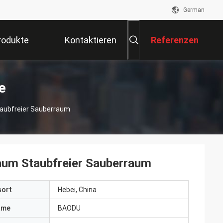
German
rodukte
Kontaktieren
Referenzen
Sie Uns
e
taubfreier Sauberraum
aum Staubfreier Sauberraum
sort
Hebei, China
ame
BAODU