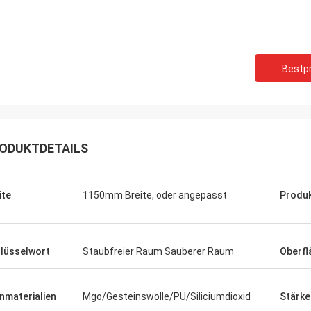
Bestpr
ODUKTDETAILS
ite
1150mm Breite, oder angepasst
Produ
lüsselwort
Staubfreier Raum Sauberer Raum
Oberfl
nmaterialien
Mgo/Gesteinswolle/PU/Siliciumdioxid
Stärke