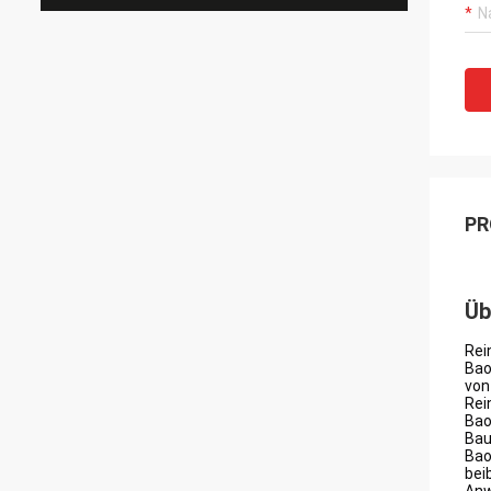
PR
Üb
Rei
Bao
von
Rei
Bao
Bau
Bao
bei