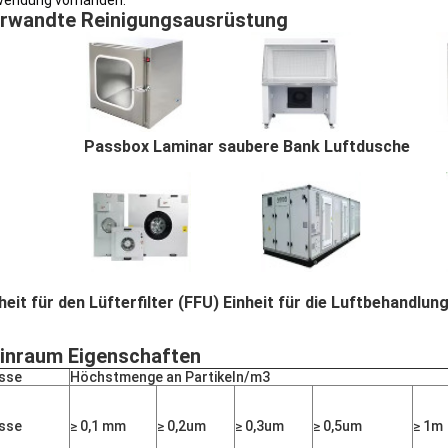
endung vorhanden.
rwandte Reinigungsausrüstung
Passbox Laminar saubere Bank Luftdusche
heit für den Lüfterfilter (FFU) Einheit für die Luftbehandlu
inraum Eigenschaften
sse
Höchstmenge an Partikeln/m3
sse
≥ 0,1 mm
≥ 0,2um
≥ 0,3um
≥ 0,5um
≥ 1m