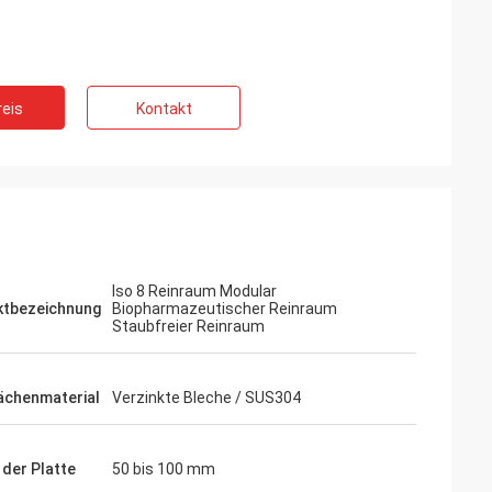
eis
Kontakt
Iso 8 Reinraum Modular
ktbezeichnung
Biopharmazeutischer Reinraum
Staubfreier Reinraum
ächenmaterial
Verzinkte Bleche / SUS304
 der Platte
50 bis 100 mm