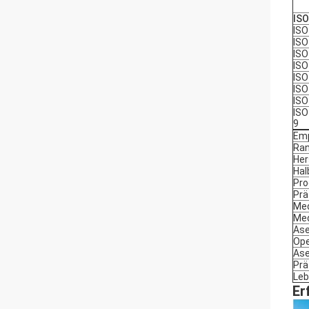
ISO
ISO
ISO
ISO
ISO
ISO
ISO
ISO
IS
9
Emp
Ra
Her
Hal
Pro
Prä
Med
Med
Ase
Ope
Ase
Prä
Leb
Er