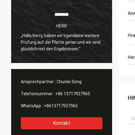
Anw
HERR
- Ich we
Hv
 Kerry, haben wir irgendeine weitere
Ich bin sehr zufrieden 
g auf der Platte getan und wir sind
Produkt. Schnelle Liefer
ich mit den Ergebnissen.“
Her
Ansprechpartner :
Chunlei Song
Telefonnummer :
+86 13717927965
HI
WhatsApp :
+8613717927965
Kontakt