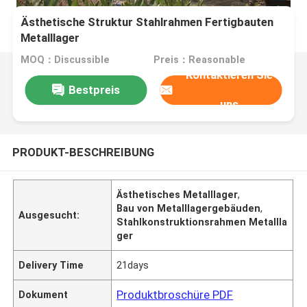
Ästhetische Struktur Stahlrahmen Fertigbauten
Metalllager
MOQ：Discussible
Preis：Reasonable
Kontaktieren Sie
Bestpreis
uns
PRODUKT-BESCHREIBUNG
Ästhetisches Metalllager
,
Bau von Metalllagergebäuden
,
Ausgesucht:
Stahlkonstruktionsrahmen Metallla
ger
Delivery Time
21days
Produktbroschüre PDF
Dokument