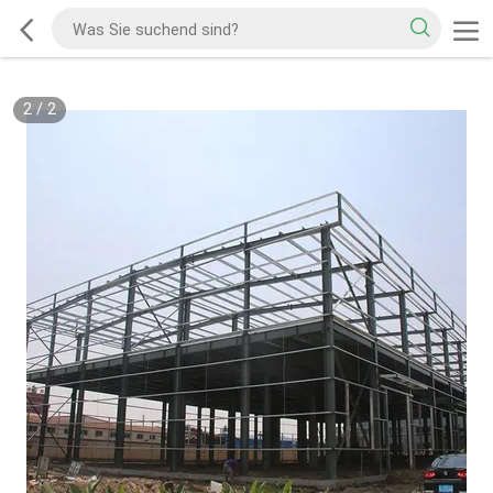
2
/
2