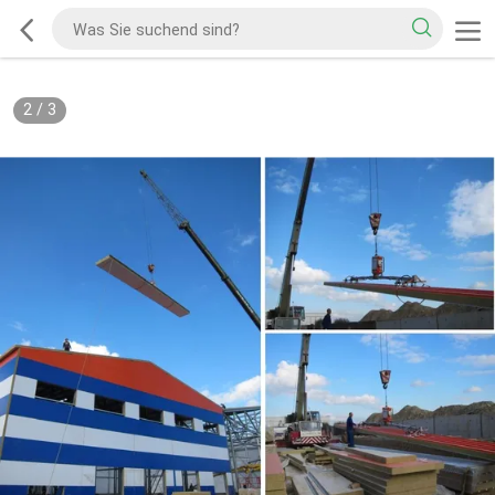
2
/
3