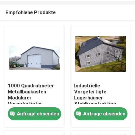
Empfohlene Produkte
1000 Quadratmeter
Industrielle
Metallbaukasten
Vorgefertigte
Haus
Modularer
Lagerhäuser
Vorgefertigter
Stahlkonstruktion
Bürogebäude
Gebäude Niedrige
Anfrage absenden
Anfrage absenden
Produkte
Handelswerkstatt
Kosten Moderne
Fertigung CE
Verzinkte Schnelle
Kostenlose Lösung
Installation
Über uns
Modernes Design
Metallkonstruktion