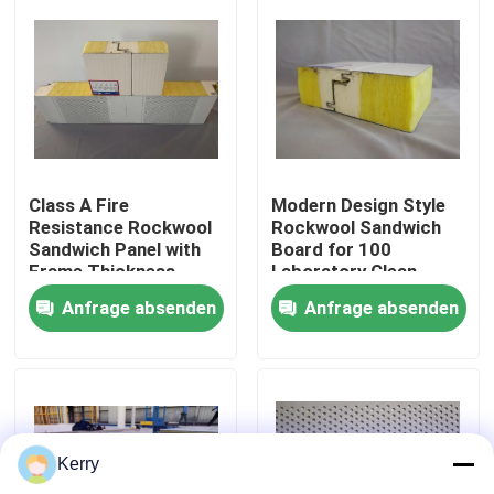
Fabrik-Ausflug
Qualitätskontrolle
Treten Sie mit uns in Verbindung
Class A Fire
Modern Design Style
Resistance Rockwool
Rockwool Sandwich
Sandwich Panel with
Board for 100
Frame Thickness
Laboratory Clean
Fordern Sie ein Zitat
0.6mm and Max
Room Solutions
Anfrage absenden
Anfrage absenden
Length 9000mm
Vorgefertigtes Stahllager
Modulare Stahlkonstruktionen
Kerry
Rockwool-Sandwich-Platte