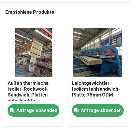
Empfohlene Produkte
Außen thermische
Leichtgewichtler
Isolier-Rockwool-
Isolierstahlsandwich-
Haus
Sandwich-Platten-
Platte 75mm ODM
schalldichte
Gewohnheit
Anfrage absenden
Anfrage absenden
Produkte
Über uns