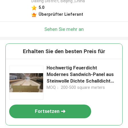
Daxing District, Beijing ,China
5.0
Überprüfter Lieferant
Sehen Sie mehr an
Erhalten Sie den besten Preis für
Hochwertig Feuerdicht
Modernes Sandwich-Panel aus
Steinwolle Dichte Schalldicht
Wasserdicht 1000 mm
MOQ： 200-500 square meters
Fortsetzen