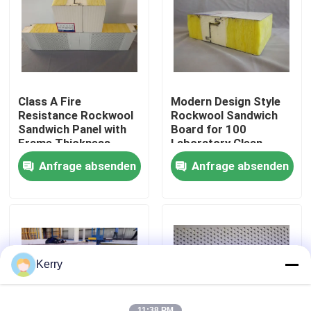
Fabrik-Ausflug
Qualitätskontrolle
Class A Fire
Modern Design Style
Resistance Rockwool
Rockwool Sandwich
Treten Sie mit uns in Verbindung
Sandwich Panel with
Board for 100
Frame Thickness
Laboratory Clean
0.6mm and Max
Room Solutions
Anfrage absenden
Anfrage absenden
Length 9000mm
Fordern Sie ein Zitat
Vorgefertigtes Stahllager
Modulare Stahlkonstruktionen
Kerry
Rockwool-Sandwich-Platte
11:38 PM