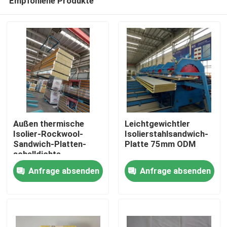
Empfohlene Produkte
Außen thermische
Leichtgewichtler
Isolier-Rockwool-
Isolierstahlsandwich-
Sandwich-Platten-
Platte 75mm ODM
schalldichte
Haus
Gewohnheit
Anfrage absenden
Anfrage absenden
Produkte
Über uns