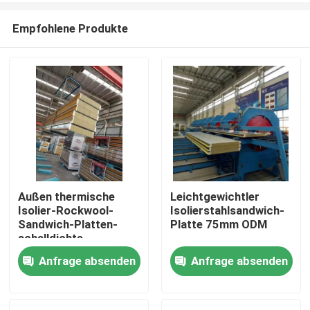
Empfohlene Produkte
Außen thermische
Leichtgewichtler
Isolier-Rockwool-
Isolierstahlsandwich-
Haus
Sandwich-Platten-
Platte 75mm ODM
schalldichte
Gewohnheit
Anfrage absenden
Anfrage absenden
Produkte
Über uns