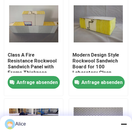
Fabrik-Ausflug
Qualitätskontrolle
Treten Sie mit uns in Verbindung
Class A Fire
Modern Design Style
Resistance Rockwool
Rockwool Sandwich
Sandwich Panel with
Board for 100
Frame Thickness
Laboratory Clean
Fordern Sie ein Zitat
0.6mm and Max
Room Solutions
Anfrage absenden
Anfrage absenden
Length 9000mm
Vorgefertigtes Stahllager
Modulare Stahlkonstruktionen
Alice
Rockwool-Sandwich-Platte