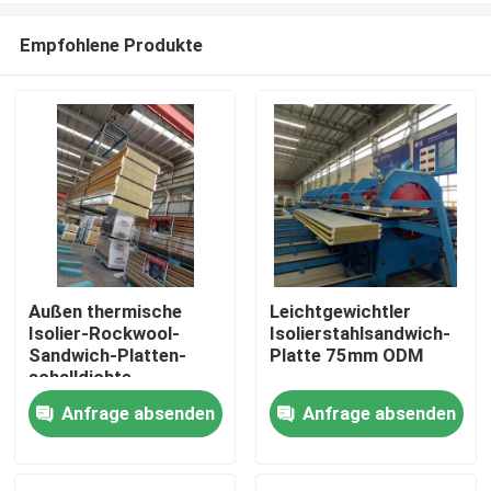
Empfohlene Produkte
Außen thermische
Leichtgewichtler
Isolier-Rockwool-
Isolierstahlsandwich-
Haus
Sandwich-Platten-
Platte 75mm ODM
schalldichte
Gewohnheit
Anfrage absenden
Anfrage absenden
Produkte
Über uns