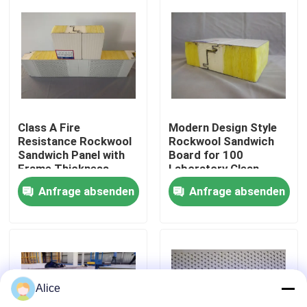
Fabrik-Ausflug
Qualitätskontrolle
Treten Sie mit uns in Verbindung
Class A Fire
Modern Design Style
Resistance Rockwool
Rockwool Sandwich
Sandwich Panel with
Board for 100
Frame Thickness
Laboratory Clean
Fordern Sie ein Zitat
0.6mm and Max
Room Solutions
Anfrage absenden
Anfrage absenden
Length 9000mm
Vorgefertigtes Stahllager
Modulare Stahlkonstruktionen
Alice
Rockwool-Sandwich-Platte