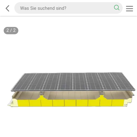
2
/
2