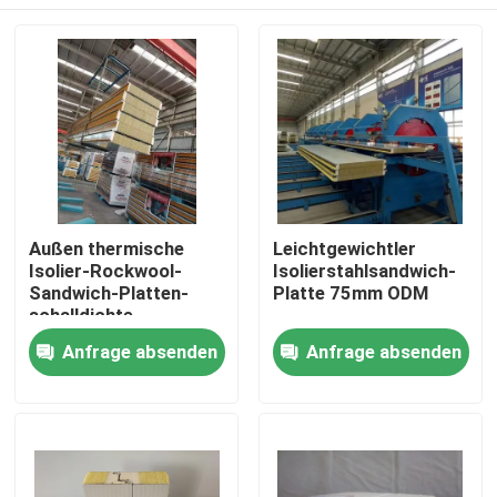
Außen thermische
Leichtgewichtler
Isolier-Rockwool-
Isolierstahlsandwich-
Sandwich-Platten-
Platte 75mm ODM
schalldichte
Gewohnheit
Haus
Anfrage absenden
Anfrage absenden
Produkte
Über uns