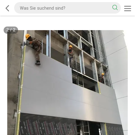
2
/
2