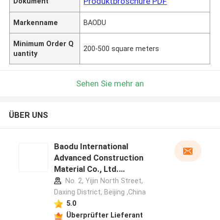
Produktbroschüre PDF
Dokument
Markenname
BAODU
Minimum Order Q
200-500 square meters
uantity
Sehen Sie mehr an
ÜBER UNS
Baodu International
Advanced Construction
Material Co., Ltd.
Herstellerprofil
No. 2, Yijin North Street,
Daxing District, Beijing ,China
5.0
Überprüfter Lieferant