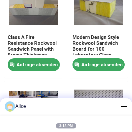
Fabrik-Ausflug
Qualitätskontrolle
Class A Fire
Modern Design Style
Resistance Rockwool
Rockwool Sandwich
Sandwich Panel with
Board for 100
Treten Sie mit uns in Verbindung
Frame Thickness
Laboratory Clean
0.6mm and Max
Room Solutions
Anfrage absenden
Anfrage absenden
Length 9000mm
Fordern Sie ein Zitat
Vorgefertigtes Stahllager
Alice
Modulare Stahlkonstruktionen
3:18 PM
Rockwool-Sandwich-Platte