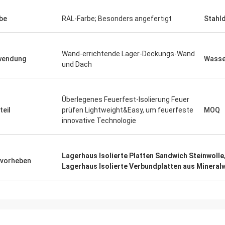
be
RAL-Farbe; Besonders angefertigt
Stahld
HERR
- Ich weiß.
Vor „wir empfingen es 8 
Wand-errichtende Lager-Deckungs-Wand
wendung
Wasse
und Dach
n sehr zufrieden mit dem guten
ging danken Ihnen sehr gu
t. Schnelle Lieferung.
glücklich sind, zu haben 
der Anlage. Alles, das wi
verständigen mit Ihnen“
Überlegenes Feuerfest-Isolierung Feuer
teil
prüfen Lightweight&Easy, um feuerfeste
MOQ
innovative Technologie
Lagerhaus Isolierte Platten Sandwich Steinwolle
vorheben
Lagerhaus Isolierte Verbundplatten aus Mineral