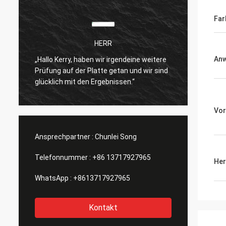
Far
HERR
An
„Hallo Kerry, haben wir irgendeine weitere
Ich bi
Prüfung auf der Platte getan und wir sind
n
Produk
glücklich mit den Ergebnissen.“
Vor
Ansprechpartner :
Chunlei Song
Telefonnummer :
+86 13717927965
Her
WhatsApp :
+8613717927965
Kontakt