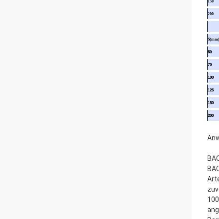
150
200
S(mm
50
70
100
125
150
200
Anw
BAO
BAO
Art
zuv
100
ang