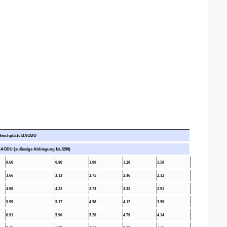
ndwichplatte BAODU
 BAODU (zulässige Abbiegung f≤L/200)
0.60
0.80
1.00
1.20
1.50
3.66
3.13
2.75
2.46
2.12
4.90
4.22
3.73
3.35
2.91
5.99
5.17
4.58
4.12
3.59
6.91
5.96
5.28
4.79
4.14