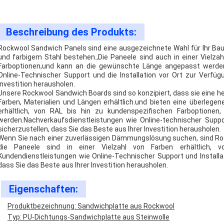
Beschreibung des Produkts:
Rockwool Sandwich Panels sind eine ausgezeichnete Wahl für Ihr Bau
und farbigem Stahl bestehen.,Die Paneele sind auch in einer Vielzahl 
Farboptionen,und kann an die gewünschte Länge angepasst werden
Online-Technischer Support und die Installation vor Ort zur Verfüg
Investition herausholen.
Unsere Rockwool Sandwich Boards sind so konzipiert, dass sie eine he
Farben, Materialien und Längen erhältlich.und bieten eine überleg
erhältlich, von RAL bis hin zu kundenspezifischen Farboption
werden.Nachverkaufsdienstleistungen wie Online-technischer Suppo
sicherzustellen, dass Sie das Beste aus Ihrer Investition herausholen.
Wenn Sie nach einer zuverlässigen Dämmungslösung suchen, sind Ro
die Paneele sind in einer Vielzahl von Farben erhältlich, v
Kundendienstleistungen wie Online-Technischer Support und Installa
dass Sie das Beste aus Ihrer Investition herausholen.
Eigenschaften:
Produktbezeichnung: Sandwichplatte aus Rockwool
Typ: PU-Dichtungs-Sandwichplatte aus Steinwolle