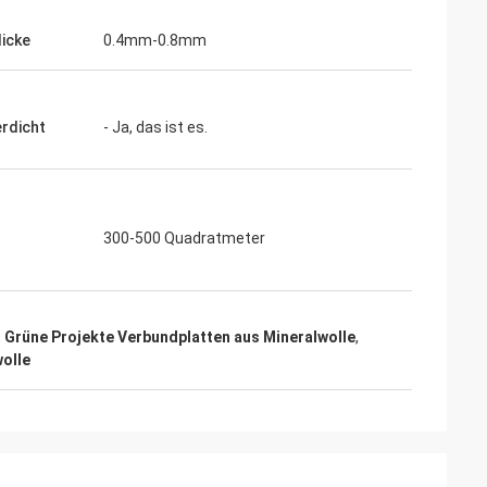
icke
0.4mm-0.8mm
Tagen und alles
rdicht
- Ja, das ist es.
t, die wir
Produkt bereits in
r uns
300-500 Quadratmeter
,
Grüne Projekte Verbundplatten aus Mineralwolle
,
wolle