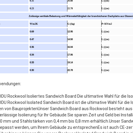
0.31
26.88
L (((m)
0.23
22.78
L (((m)
Zulässige vertikale Belastung und Wärmeleitfähigkeit der brandsicheren Dachplatte aus Glas
)
W/m2K
G ((kg)
P=KN/m2
0.69
12.95
L (((m)
0.47
14.50
L (((m)
0.36
16.04
L (((m)
0.34
17.06
L (((m)
0.33
19.14
L (((m)
0.30
22.78
L (((m)
endungen:
DU Rockwool Isoliertes Sandwich Board Die ultimative Wahl für die Is
DU Rockwool Isolated Sandwich Board ist die ultimative Wahl für die Is
en von BauprojektenUnser Sandwich Board aus Rockwool besteht aus na
erlässige Isolierung für Ihr Gebäude.Sie sparen Zeit und Geld bei Insta
0 mm und Stahlstärken von 0,4 mm bis 0,8 mm erhältlich.Unser Sandw
epasst werden, um Ihrem Gebäude zu entsprechenEs ist auch CE-zertif