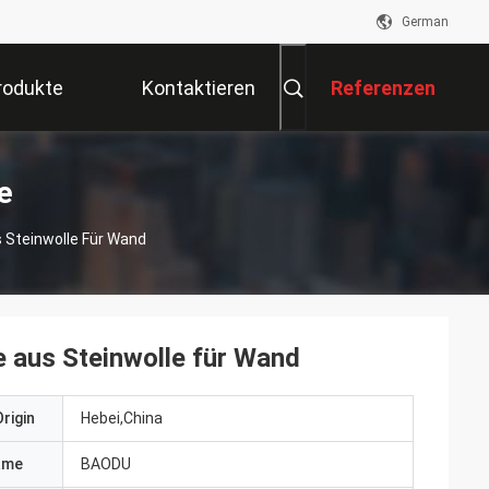
German
rodukte
Kontaktieren
Referenzen
Sie Uns
e
 Steinwolle Für Wand
 aus Steinwolle für Wand
rigin
Hebei,China
ame
BAODU