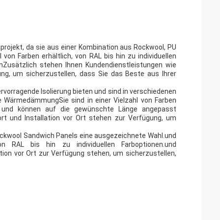
projekt, da sie aus einer Kombination aus Rockwool, PU
von Farben erhältlich, von RAL bis hin zu individuellen
Zusätzlich stehen Ihnen Kundendienstleistungen wie
ung, um sicherzustellen, dass Sie das Beste aus Ihrer
rvorragende Isolierung bieten und sind in verschiedenen
ene WärmedämmungSie sind in einer Vielzahl von Farben
en, und können auf die gewünschte Länge angepasst
rt und Installation vor Ort stehen zur Verfügung, um
ckwool Sandwich Panels eine ausgezeichnete Wahl.und
on RAL bis hin zu individuellen Farboptionen.und
tion vor Ort zur Verfügung stehen, um sicherzustellen,