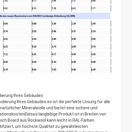
7.82
6.75
5.98
5.37
4.68
9.65
8.33
7.38
6.62
5.77
wolle des neuen Baumusters von BAODU (zulässige Ablenkung f≤L/200)
0.60
0.80
1.00
1.20
1.50
3.74
3.23
2.86
2.57
2.23
5.01
4.34
3.86
3.48
3.05
6.21
5.32
4.73
4.28
3.75
7.11
6.31
5.77
4.93
4.32
8.00
6.94
6.18
5.58
4.89
9.79
8.56
7.63
6.88
6.00
olierung Ihres Gebäudes
olierung Ihres Gebäudes.es ist die perfekte Lösung für alle
türlicher Mineralwolle und bietet eine sichere und
llationskostenDieses langlebige Produkt ist in Breiten von
ich Board aus Rockwool kann leicht in RAL-Farben
iziert, um höchste Qualität zu gewährleisten.