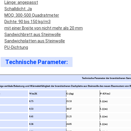
Länge: angepasst
Schalldicht: Ja
MOQ: 300-500 Quadratmeter
Dichte: 90 bis 150 kg/m3
mit einer Breite von nicht mehr als 20 mm
Sandwichbrett aus Steinwolle
Sandwichplatten aus Steinwolle
PU-Dichtung
Technische Parameter:
Technische Parameter der brandsicheren Sa
sige vertikale Belastung und Wärmeleitfähigkeit der brandsicheren Dachplatte aus Steinwolle des neuen Baumusters von
)
W/m2K
G ((kg)
P=KN/m2
0.75
15.53
L (((m)
0.53
18.37
L (((m)
0.41
21.21
L (((m)
0.36
24.05
L (((m)