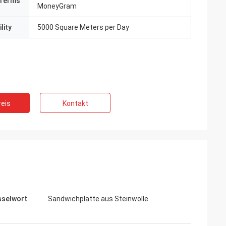
Terms
MoneyGram
lity
5000 Square Meters per Day
eis
Kontakt
sselwort
Sandwichplatte aus Steinwolle