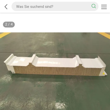
2
/
4