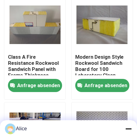
Fabrik-Ausflug
Qualitätskontrolle
Treten Sie mit uns in Verbindung
Class A Fire
Modern Design Style
Resistance Rockwool
Rockwool Sandwich
Sandwich Panel with
Board for 100
Frame Thickness
Laboratory Clean
Fordern Sie ein Zitat
0.6mm and Max
Room Solutions
Anfrage absenden
Anfrage absenden
Length 9000mm
Vorgefertigtes Stahllager
Modulare Stahlkonstruktionen
Alice
Rockwool-Sandwich-Platte