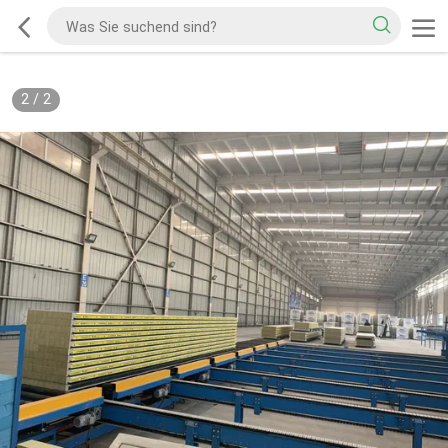
2
/
2