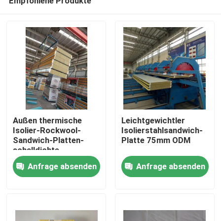
Empfohlene Produkte
Außen thermische
Leichtgewichtler
Isolier-Rockwool-
Isolierstahlsandwich-
Sandwich-Platten-
Platte 75mm ODM
schalldichte
Haus
Gewohnheit
Anfrage absenden
Anfrage absenden
Produkte
Über uns