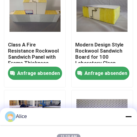
Fabrik-Ausflug
Qualitätskontrolle
Class A Fire
Modern Design Style
Resistance Rockwool
Rockwool Sandwich
Treten Sie mit uns in Verbindung
Sandwich Panel with
Board for 100
Frame Thickness
Laboratory Clean
0.6mm and Max
Room Solutions
Anfrage absenden
Anfrage absenden
Length 9000mm
Fordern Sie ein Zitat
Vorgefertigtes Stahllager
Modulare Stahlkonstruktionen
Alice
Rockwool-Sandwich-Platte
11:10 AM