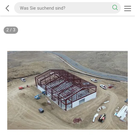
2
/
3