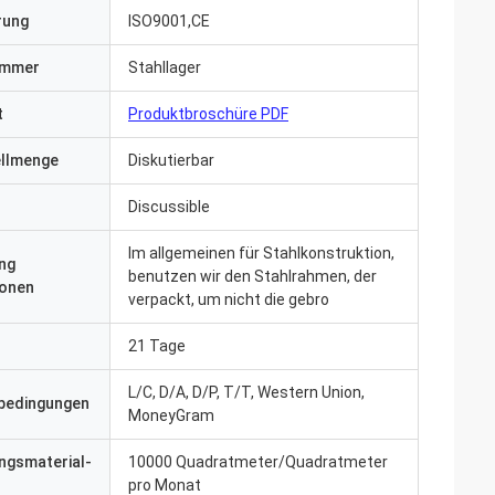
erung
ISO9001,CE
ummer
Stahllager
t
Produktbroschüre PDF
ellmenge
Diskutierbar
Discussible
Im allgemeinen für Stahlkonstruktion,
ng
benutzen wir den Stahlrahmen, der
ionen
verpackt, um nicht die gebro
21 Tage
L/C, D/A, D/P, T/T, Western Union,
bedingungen
MoneyGram
ngsmaterial-
10000 Quadratmeter/Quadratmeter
pro Monat