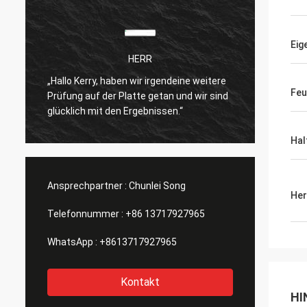
Eig
HERR
„Hallo Kerry, haben wir irgendeine weitere
Ich bi
Feu
Prüfung auf der Platte getan und wir sind
n
Produk
glücklich mit den Ergebnissen.“
Hal
Ansprechpartner :
Chunlei Song
Her
Telefonnummer :
+86 13717927965
WhatsApp :
+8613717927965
Kontakt
HI