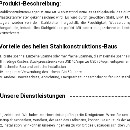
Produkt-Beschreibung:
Stahlkonstruktions-Lager ist eine Art Werkstattindustrielles Stahlgebäude, das d
Plastikstahlfenster gekennzeichnet wird. Es wird durch gewölbten Stahl, ENV, P
Lagers werden von den Stahlplatten hergestellt, die Feuchtigkeit, Wasserdamp
Hangarhalle, industrielles Stahlgebäude perfekt. Mit seiner ausgezeichneten Leist
weitverbreitet.
Vorteile des hellen Stahlkonstruktions-Baus
I., breite Spanne: Einzelne Spanne oder mehrfache Spannen, die maximale Spanne is
II. niedrige Kosten: Stückpreisstrecke von USD40/sqm zu USD75/sqm entsprechen
III. schneller Bau und einfache Installation.
IV. lang unter Verwendung des Lebens: Bis 50 Jahre.
V. Andere: Umweltschutz, Abdichtung, Energieerhaltungs
erdbebenprüfen 
und stabil
Unsere Dienstleistungen
1, zeichnend: Wir haben ein Hochleistungsfähigkeits-Designteam. Wenn Sie uns 
Beispiel: Schneelast, Windlast, der Grad des Erdbebens, können Sie ein Stück der A
2, Installation: Wir können unseren Ingenieur zu vor Ort des Gebäudes schicken und