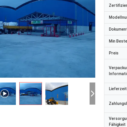
Zertifizi
Modelln
Dokumen
Min Best
Preis
Verpacku
Informat
Lieferzeit
Zahlungs
Versorgu
Fähigkeit