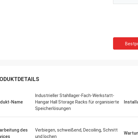
Bestpr
ODUKTDETAILS
Industrieller Stahllager-Fach-Werkstatt-
odukt-Name
Hangar Hall Storage Racks für organisierte
Install
Speicherlösungen
arbeitung des
Verbiegen, schweißend, Decoiling, Schnitt
Wartu
vices
und lochen