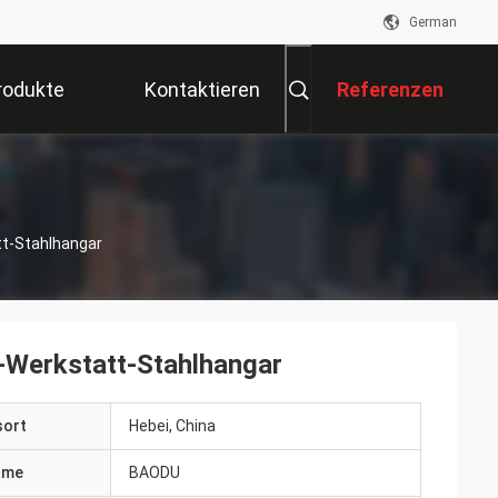
German
rodukte
Kontaktieren
Referenzen
Sie Uns
tt-Stahlhangar
e-Werkstatt-Stahlhangar
sort
Hebei, China
ame
BAODU