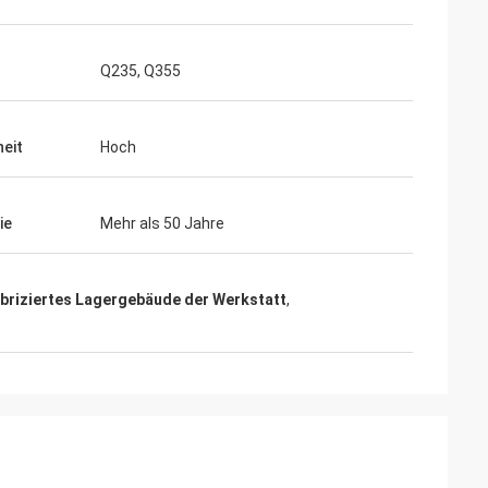
Q235, Q355
Tagen und alles
t, die wir
heit
Hoch
Produkt bereits in
r uns
ie
Mehr als 50 Jahre
briziertes Lagergebäude der Werkstatt
,