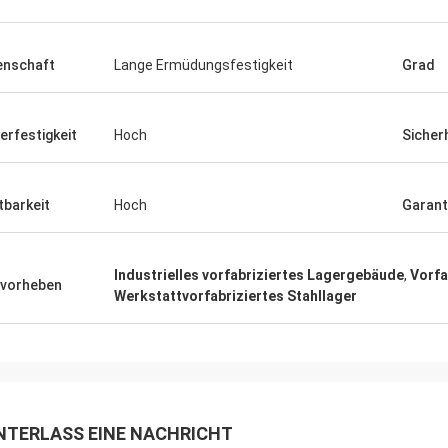
enschaft
Lange Ermüdungsfestigkeit
Grad
HERR
- Ich weiß.
Vor „wir empfingen es 8 
n sehr zufrieden mit dem guten
ging danken Ihnen sehr gu
erfestigkeit
Hoch
Sicher
t. Schnelle Lieferung.
glücklich sind, zu haben 
der Anlage. Alles, das wi
verständigen mit Ihnen“
tbarkeit
Hoch
Garant
Industrielles vorfabriziertes Lagergebäude
,
Vorfa
vorheben
Werkstattvorfabriziertes Stahllager
NTERLASS EINE NACHRICHT