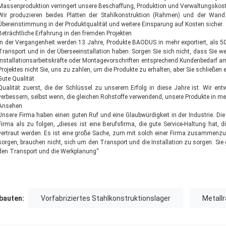
Massenproduktion verringert unsere Beschaffung, Produktion und Verwaltungskoste
Wir produzieren beides Platten der Stahlkonstruktion (Rahmen) und der Wand
Übereinstimmung in der Produktqualität und weitere Einsparung auf Kosten sicher.
Beträchtliche Erfahrung in den fremden Projekten
In der Vergangenheit werden 13 Jahre, Produkte BAODUS in mehr exportiert, als 50
Transport und in der Überseeinstallation haben. Sorgen Sie sich nicht, dass Sie w
Installationsarbeitskräfte oder Montagevorschriften entsprechend Kundenbedarf am
Projektes nicht Sie, uns zu zahlen, um die Produkte zu erhalten, aber Sie schließen e
Gute Qualität
Qualität zuerst, die der Schlüssel zu unserem Erfolg in diese Jahre ist. Wir en
verbessern, selbst wenn, die gleichen Rohstoffe verwendend, unsere Produkte in me
Ansehen
Unsere Firma haben einen guten Ruf und eine Glaubwürdigkeit in der Industrie. D
Firma als zu folgen, „dieses ist eine Berufsfirma, die gute Service-Haltung hat,
vertraut werden. Es ist eine große Sache, zum mit solch einer Firma zusammenzuar
sorgen, brauchen nicht, sich um den Transport und die Installation zu sorgen. Si
den Transport und die Werkplanung“
auten:
Vorfabriziertes Stahlkonstruktionslager
Metall