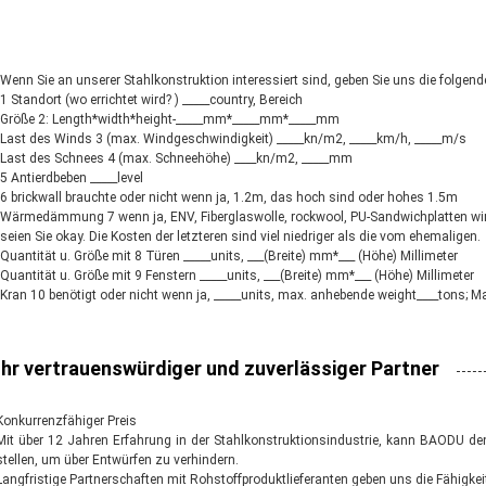
Wenn Sie an unserer Stahlkonstruktion interessiert sind, geben Sie uns die folgend
1 Standort (wo errichtet wird? ) _____country, Bereich
Größe 2: Length*width*height-_____mm*_____mm*_____mm
Last des Winds 3 (max. Windgeschwindigkeit) _____kn/m2, _____km/h, _____m/s
Last des Schnees 4 (max. Schneehöhe) ____kn/m2, _____mm
5 Antierdbeben _____level
6 brickwall brauchte oder nicht wenn ja, 1.2m, das hoch sind oder hohes 1.5m
Wärmedämmung 7 wenn ja, ENV, Fiberglaswolle, rockwool, PU-Sandwichplatten wird
seien Sie okay. Die Kosten der letzteren sind viel niedriger als die vom ehemaligen.
Quantität u. Größe mit 8 Türen _____units, ___(Breite) mm*___ (Höhe) Millimeter
Quantität u. Größe mit 9 Fenstern _____units, ___(Breite) mm*___ (Höhe) Millimeter
Kran 10 benötigt oder nicht wenn ja, _____units, max. anhebende weight____tons;
Ihr vertrauenswürdiger und zuverlässiger Partner
Konkurrenzfähiger Preis
Mit über 12 Jahren Erfahrung in der Stahlkonstruktionsindustrie, kann BAODU d
stellen, um über Entwürfen zu verhindern.
Langfristige Partnerschaften mit Rohstoffproduktlieferanten geben uns die Fähigkeit,