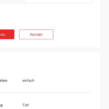
eis
Kontakt
ation
einfach
ng
Tief