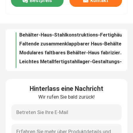
Bestpreis
Kontakt
Isolierstahlfaltende Behälter-Haus-zusammenklappbare Behälter-Fertighäuser
Behälter-Haus-Stahlkonstruktions-Fertighäuser ODM faltbare
Fabrik-Ausflug
Faltende zusammenklappbarer Haus-Behälter-hohe FertigWärmedämmung für Bürogebäude
Modulares faltbares Behälter-Haus fabrizierte errichtende Lösung vor
Qualitätskontrolle
Leichtes Metallfertigstahllager-Gestaltungs-Gebäude für industrielle Lagerung
Industrieller vorfabrizierter Lager-Gebäude-Werkstatt-Stahlhangar
Treten Sie mit uns in Verbindung
Bau-Fertigstahllager-Metallspeicher-System Soem
Galvanisiertes vorfabriziertes Stahlkonstruktions-Lager-Metallrahmen ODM
Ausgangsgebäude-Fertigstahllager-Metallrahmen für Gabelstapler
Fordern Sie ein Zitat
Kundenspezifisches Stahlkonstruktions-vorfabriziertes Metalllager-Portalrahmen
Hinterlass eine Nachricht
Gable Frame Prefab Steel Warehouse führte vor die galvanisierte Gewächshaus-Struktur aus
Rockwool-Sandwich-Platte
Wir rufen Sie bald zurück!
Helle Fertigmetallstahlkonstruktion der lager-Gebäude-Q235 Q355
Farbe beschichtete profiliertes Zincalume, das gewölbtes Dach ISO9001 bescheinigte bedeckt
Glaswolle-Sandwich-Platte
Hochfeste galvanisierte gewölbte Stahlumhüllungs-Platten-Deckungs-Blätter
Metalldach profilierte die gerunzelte Stahlblech GI Profil-Blatt-Umhüllung
Polyurethan-Sandwichplatte