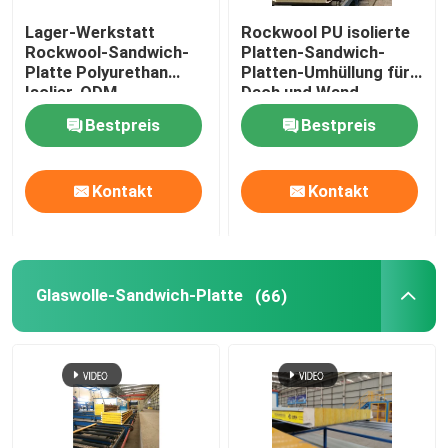
Lager-Werkstatt
Rockwool PU isolierte
Faltbares Behälter-Haus
Rockwool-Sandwich-
Platten-Sandwich-
Platte Polyurethan
Platten-Umhüllung für
Isolier-ODM
Dach und Wand
EPS-Sandwichplatte
Bestpreis
Bestpreis
Dekorative Sandwich-Platte
Kontakt
Kontakt
Sandwich-Platten-Ecke
Glaswolle-Sandwich-Platte
(66)
Stahlblech-Spule
Glaswolleisolierung
rockwool Isolierung