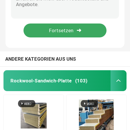
ODM galvanisierte profiliertes Stahlblech runzelte galvanisierte Blätter für Gebäude
Verzinken Sie gewölbtes profilierte Stahlblech für Farbe des Dach-RAL
Akustische Sandwich-Platte
0.3-3mm perforierter Aluminiumstahlstandard platte ASTM
Das kundengebundene profilierte Metall, das bedeckt, Platte überdachend vor, fabrizierte 0.3-3mm
Fertigstahllager
Zusammengesetzte Metallboden Decking-Boden-Gleitschutzplatte fertigte besonders an
Metallfassadenelemente
ANDERE KATEGORIEN AUS UNS
perforierte Blechtafel
Rockwool-Sandwich-Platte
(103)
Profiliertes Stahlblech
Stahlboden Decking
Aluminiumsandwichplatte