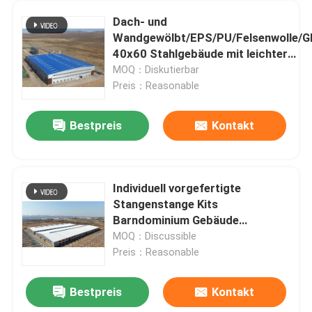
Dach- und
Wandgewölbt/EPS/PU/Felsenwolle/Gl
40x60 Stahlgebäude mit leichter
Stahlstruktur für vorgefertigtes Lag
MOQ：Diskutierbar
Preis：Reasonable
Bestpreis
Kontakt
Individuell vorgefertigte
Stangenstange Kits
Barndominium Gebäude
Stahlkonstruktion Lagerhaus
MOQ：Discussible
Farm Schuppen Prefab
Preis：Reasonable
Werkstatt Metallgebäude
Bestpreis
Kontakt