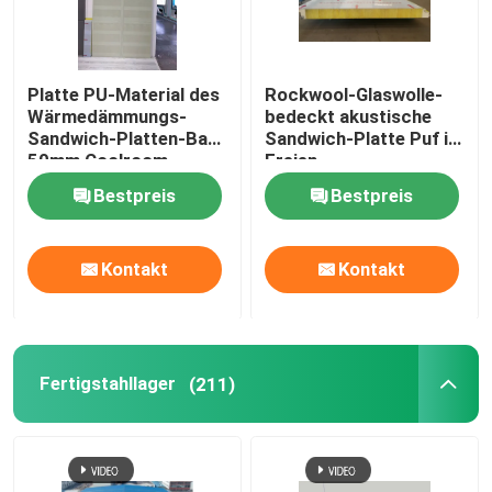
Platte PU-Material des
Rockwool-Glaswolle-
Wärmedämmungs-
bedeckt akustische
Sandwich-Platten-Bau-
Sandwich-Platte Puf im
50mm Coolroom
Freien
Bestpreis
Bestpreis
Kontakt
Kontakt
Fertigstahllager
(211)