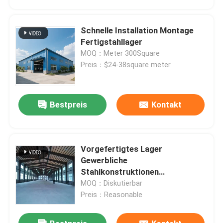
Schnelle Installation Montage
Fertigstahllager
MOQ：Meter 300Square
Preis：$24-38square meter
Bestpreis
Kontakt
Vorgefertigtes Lager
Haus
Gewerbliche
Stahlkonstruktionen
Metallraumrahmen mit
MOQ：Diskutierbar
Produkte
Stanzverarbeitungsdienst
Preis：Reasonable
Über uns