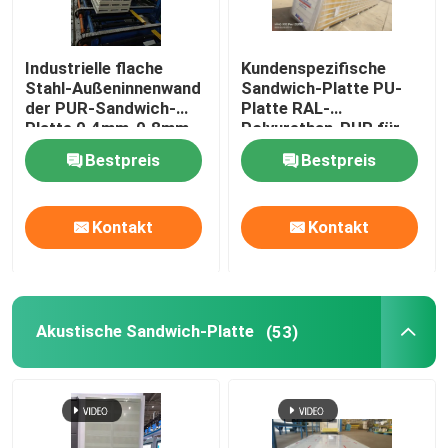
Industrielle flache
Kundenspezifische
Stahl-Außeninnenwand
Sandwich-Platte PU-
der PUR-Sandwich-
Platte RAL-
Platte 0.4mm-0.8mm
Polyurethan-PUR für
Kühlraum
Bestpreis
Bestpreis
Kontakt
Kontakt
Akustische Sandwich-Platte
(53)