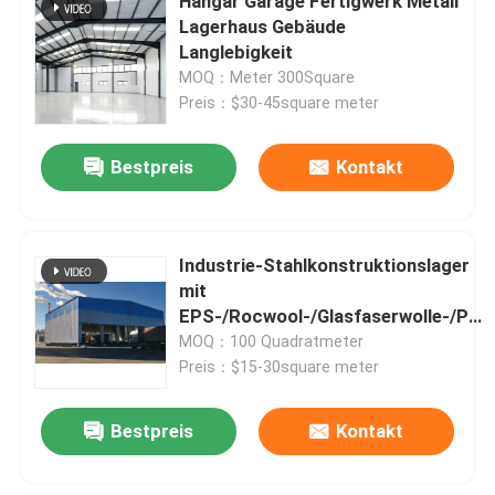
Hangar Garage Fertigwerk Metall
Lagerhaus Gebäude
Langlebigkeit
MOQ：Meter 300Square
Preis：$30-45square meter
Bestpreis
Kontakt
Industrie-Stahlkonstruktionslager
mit
EPS-/Rocwool-/Glasfaserwolle-/PU-
Sandwichplattenverkleidung
MOQ：100 Quadratmeter
Preis：$15-30square meter
Bestpreis
Kontakt