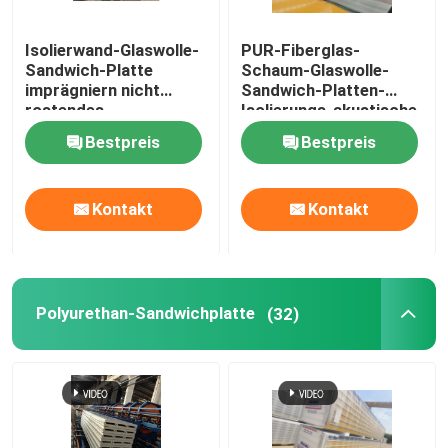
Struktureller Stahlträger
Isolierwand-Glaswolle-
PUR-Fiberglas-
Sandwich-Platte
Schaum-Glaswolle-
imprägniern nicht
Sandwich-Platten-
Stahlwinkel
rostendes
Isolierungs-akustische
schalldichtes
Wand-Deckung
Bestpreis
Bestpreis
Stahlkanalsektion
Kontakt
Kontakt
Polyurethan-Sandwichplatte
(32)