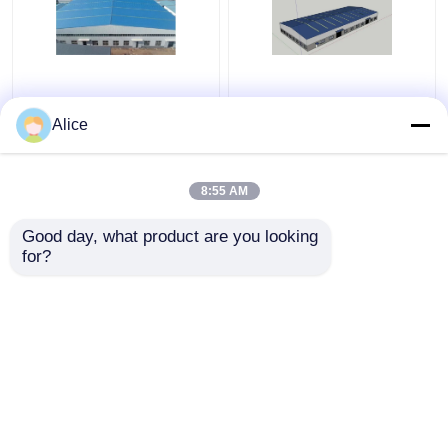
Industrielle
Galvanisiertes
Aluminiumlegierungs-
vorfabriziertes
Alice
Fertigstahllager-
Stahlkonstruktions-
Gebäude
Lager-Metallrahmen
kundengerecht
ODM
8:55 AM
Bestpreis
Bestpreis
Good day, what product are you looking 
for?
Kontakt
Kontakt
Sehen Sie mehr an
Startseite
Über uns
Kontakt
Desktop Site
Sitemap
Privacy Policy