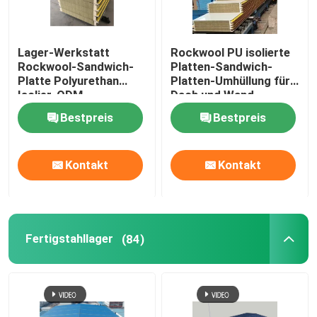
Isolierte Sandwichplatten
Lager-Werkstatt
Rockwool PU isolierte
Rockwool-Sandwich-
Platten-Sandwich-
Platte Polyurethan
Platten-Umhüllung für
Fertigstahllager
Isolier-ODM
Dach und Wand
Bestpreis
Bestpreis
Modulare Stahlkonstruktionen
Kontakt
Kontakt
Baumaterialien aus Metall
Fertigstahllager
(84)