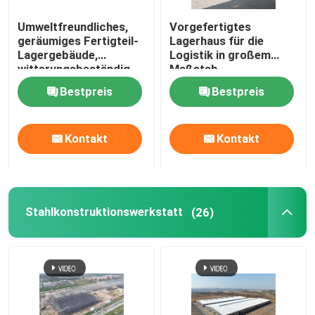
Umweltfreundliches,
Vorgefertigtes
geräumiges Fertigteil-
Lagerhaus für die
Lagergebäude,
Logistik in großem
witterungsbeständig
Maßstab
Bestpreis
Bestpreis
Kontakt
Kontakt
Stahlkonstruktionswerkstatt
(26)
Haus
Produkte
Über uns