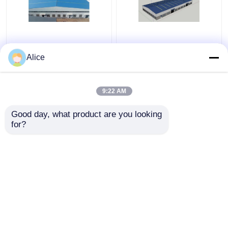
Industrielle
Galvanisiertes
Aluminiumlegierungs-
vorfabriziertes
Alice
Fertigstahllager-
Stahlkonstruktions-
Gebäude
Lager-Metallrahmen
kundengerecht
ODM
9:22 AM
Bestpreis
Bestpreis
Good day, what product are you looking 
for?
Kontakt
Kontakt
Sehen Sie mehr an
Startseite
Über uns
Kontakt
Desktop Site
Sitemap
Privacy Policy