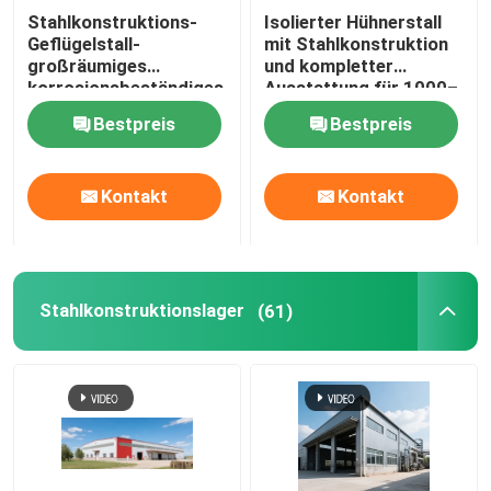
Stahlkonstruktions-
Isolierter Hühnerstall
Geflügelstall-
mit Stahlkonstruktion
großräumiges
und kompletter
korrosionsbeständiges
Ausstattung für 1000–
industrielles
10000 Hühner
Bestpreis
Bestpreis
Hühnerfarmgebäude
für 200000 Broiler
Kontakt
Kontakt
Stahlkonstruktionslager
(61)