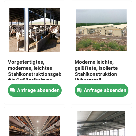
Vorgefertigtes,
Moderne leichte,
modernes, leichtes
gelüftete, isolierte
Stahlkonstruktionsgebäude
Stahlkonstruktion
für Geflügelhaltung,
Hühnerstall
Hühnerställe,
hocheffiziente
Anfrage absenden
Anfrage absenden
Viehställe
Geflügelzucht
Haus
Gewerbliche Zucht
Produkte
Über uns