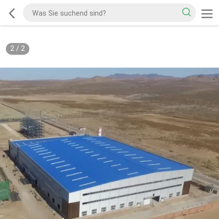
2
/
2