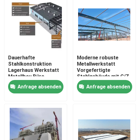
Dauerhafte
Moderne robuste
Stahlkonstruktion
Metallwerkstatt
Lagerhaus Werkstatt
Vorgefertigte
Metallbau Büro
Stahlgebäude mit C/Z
galvanisierter
Anfrage absenden
Anfrage absenden
Stahlpurlin
Haus
Produkte
Über uns