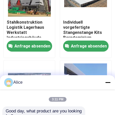
Fabrik-Ausflug
Stahlkonstruktion
Individuell
Logistik Lagerhaus
vorgefertigte
Qualitätskontrolle
Werkstatt
Stangenstange Kits
Industriegebäude
Barndominium
Gewerbegebäude
Gebäude
Anfrage absenden
Anfrage absenden
Treten Sie mit uns in Verbindung
Stahlkonstruktion
Lagerhaus Farm
Schuppen Prefab
Werkstatt
Fordern Sie ein Zitat
Metallgebäude
Stahlkonstruktionsgebäude
Alice
Stahlkonstruktionslager
3:11 PM
Good day, what product are you looking 
Stahlkonstruktionswerkstatt
Fertigungsbau
Stahlkonstruktionswerkstatt