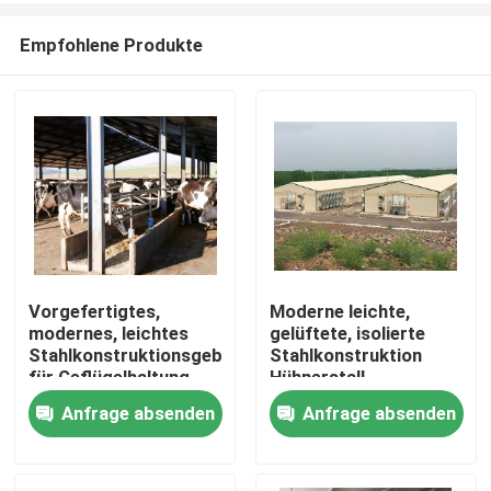
Empfohlene Produkte
Vorgefertigtes,
Moderne leichte,
modernes, leichtes
gelüftete, isolierte
Haus
Stahlkonstruktionsgebäude
Stahlkonstruktion
für Geflügelhaltung,
Hühnerstall
Hühnerställe,
hocheffiziente
Anfrage absenden
Anfrage absenden
Produkte
Viehställe
Geflügelzucht
Gewerbliche Zucht
Über uns