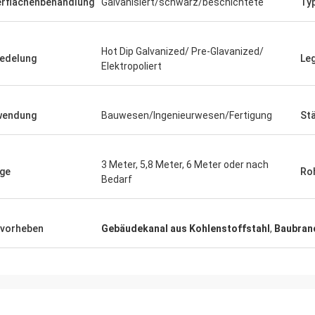
rflächenbehandlung
Galvanisiert/schwarz/beschichtete
Ty
Hot Dip Galvanized/ Pre-Glavanized/
edelung
Leg
Elektropoliert
wendung
Bauwesen/Ingenieurwesen/Fertigung
St
3 Meter, 5,8 Meter, 6 Meter oder nach
ge
Ro
Bedarf
vorheben
Gebäudekanal aus Kohlenstoffstahl
,
Baubran