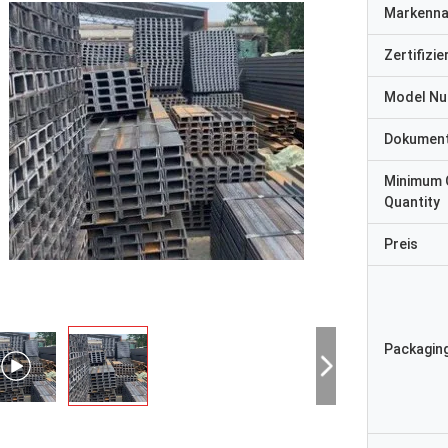
Markenn
Zertifizi
Model N
Dokumen
Minimum 
Quantity
Preis
HERR
Packaging
- Ich weiß.
Vor „wir empfingen es 8 
n sehr zufrieden mit dem guten
ging danken Ihnen sehr gu
t. Schnelle Lieferung.
glücklich sind, zu haben 
der Anlage. Alles, das wi