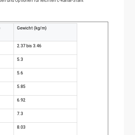
en und Optionen für leichten c-Kanal-Stahl.
e
Gewicht (kg/m)
2.37 bis 3.46
5.3
5.6
5.85
6.92
7.3
8.03