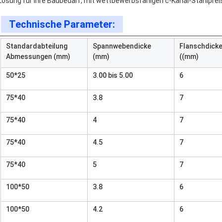
Lösung für Ihre Baubedarf, mit wettbewerbsfähigen c-Kanal-Stahlpreis
Technische Parameter:
Standardabteilung
Spannwebendicke
Flanschdick
Abmessungen (mm)
(mm)
((mm)
50*25
3.00 bis 5.00
6
75*40
3.8
7
75*40
4
7
75*40
4.5
7
75*40
5
7
100*50
3.8
6
100*50
4.2
6