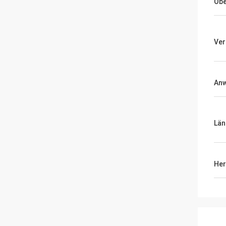
Obe
Ver
An
Län
Her