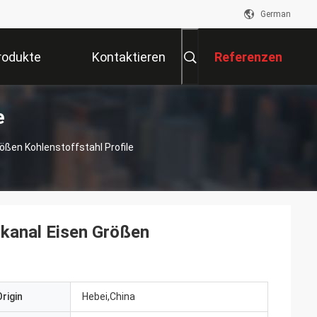
German
rodukte
Kontaktieren
Referenzen
e
Sie Uns
ößen Kohlenstoffstahl Profile
dkanal Eisen Größen
rigin
Hebei,China