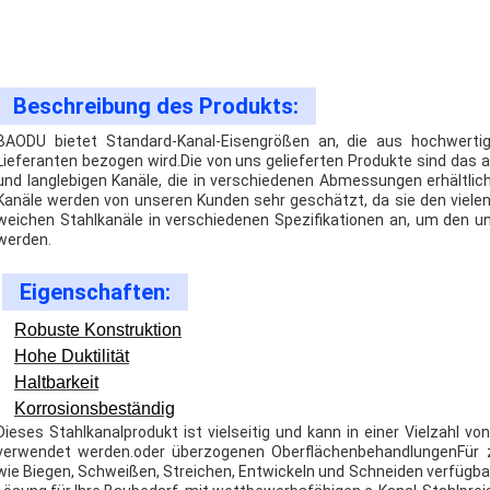
Beschreibung des Produkts:
BAODU bietet Standard-Kanal-Eisengrößen an, die aus hochwertig
Lieferanten bezogen wird.Die von uns gelieferten Produkte sind da
und langlebigen Kanäle, die in verschiedenen Abmessungen erhältlich
Kanäle werden von unseren Kunden sehr geschätzt, da sie den viele
weichen Stahlkanäle in verschiedenen Spezifikationen an, um den u
werden.
Eigenschaften:
Robuste Konstruktion
Hohe Duktilität
Haltbarkeit
Korrosionsbeständig
Dieses Stahlkanalprodukt ist vielseitig und kann in einer Vielzahl
verwendet werden.oder überzogenen OberflächenbehandlungenFür z
wie Biegen, Schweißen, Streichen, Entwickeln und Schneiden verfügbar.