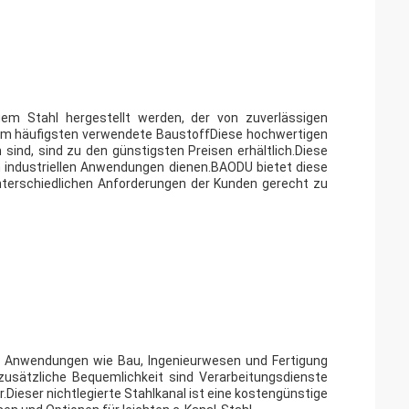
em Stahl hergestellt werden, der von zuverlässigen
s am häufigsten verwendete BaustoffDiese hochwertigen
 sind, sind zu den günstigsten Preisen erhältlich.Diese
n industriellen Anwendungen dienen.BAODU bietet diese
nterschiedlichen Anforderungen der Kunden gerecht zu
 von Anwendungen wie Bau, Ingenieurwesen und Fertigung
usätzliche Bequemlichkeit sind Verarbeitungsdienste
Dieser nichtlegierte Stahlkanal ist eine kostengünstige