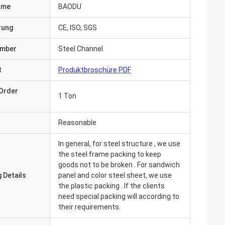
ame
BAODU
erung
CE, ISO, SGS
umber
Steel Channel
t
Produktbroschüre PDF
Order
1 Ton
Reasonable
In general, for steel structure , we use
the steel frame packing to keep
goods not to be broken . For sandwich
 Details
panel and color steel sheet, we use
the plastic packing . If the clients
Tagen und alles
need special packing will according to
t, die wir
their requirements.
Produkt bereits in
r uns