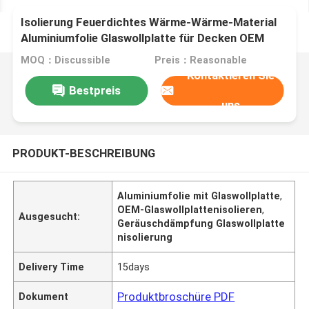
Isolierung Feuerdichtes Wärme-Wärme-Material
Aluminiumfolie Glaswollplatte für Decken OEM
Geräuschabsorption
MOQ：Discussible
Preis：Reasonable
Kontaktieren Sie
Bestpreis
uns
PRODUKT-BESCHREIBUNG
Aluminiumfolie mit Glaswollplatte
,
OEM-Glaswollplattenisolieren
,
Ausgesucht:
Geräuschdämpfung Glaswollplatte
nisolierung
Delivery Time
15days
Produktbroschüre PDF
Dokument