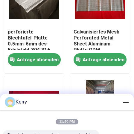
Fabrik-Ausflug
perforierte
Galvanisiertes Mesh
Qualitätskontrolle
Blechtafel-Platte
Perforated Metal
0.5mm-6mm des
Sheet Aluminum-
Edelstahl-304 316
Platte ODM
Treten Sie mit uns in Verbindung
Anfrage absenden
Anfrage absenden
Fordern Sie ein Zitat
Stahlkonstruktionsgebäude
Kerry
Stahlkonstruktionslager
11:40 PM
Stahlkonstruktionswerkstatt