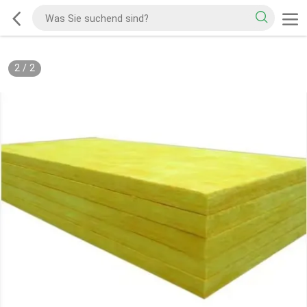
2
/
2