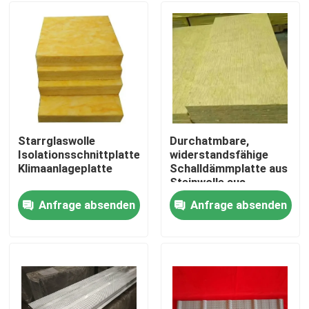
Starrglaswolle
Durchatmbare,
Isolationsschnittplatte
widerstandsfähige
Klimaanlageplatte
Schalldämmplatte aus
Steinwolle aus
nachhaltigen
Anfrage absenden
Anfrage absenden
Materialien
Haus
Produkte
Über uns