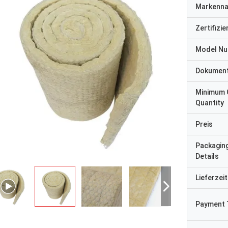
Markenn
Zertifizi
Model N
Dokumen
Minimum 
Quantity
Preis
Packagin
Details
HERR
Lieferzeit
- Ich weiß.
Vor „wir empfingen es 8 
n sehr zufrieden mit dem guten
ging danken Ihnen sehr gu
Payment 
t. Schnelle Lieferung.
glücklich sind, zu haben 
der Anlage. Alles, das wi