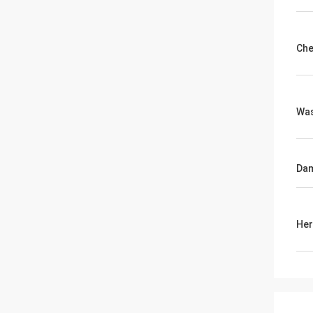
Che
Was
Dam
Her