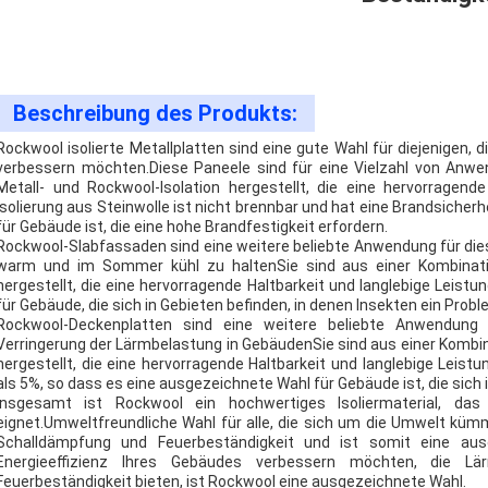
Beschreibung des Produkts:
Rockwool isolierte Metallplatten sind eine gute Wahl für diejenigen, d
verbessern möchten.Diese Paneele sind für eine Vielzahl von Anwe
Metall- und Rockwool-Isolation hergestellt, die eine hervorragen
Isolierung aus Steinwolle ist nicht brennbar und hat eine Brandsicher
für Gebäude ist, die eine hohe Brandfestigkeit erfordern.
Rockwool-Slabfassaden sind eine weitere beliebte Anwendung für dies
warm und im Sommer kühl zu haltenSie sind aus einer Kombinat
hergestellt, die eine hervorragende Haltbarkeit und langlebige Leis
für Gebäude, die sich in Gebieten befinden, in denen Insekten ein Probl
Rockwool-Deckenplatten sind eine weitere beliebte Anwendung fü
Verringerung der Lärmbelastung in GebäudenSie sind aus einer Komb
hergestellt, die eine hervorragende Haltbarkeit und langlebige Leis
als 5%, so dass es eine ausgezeichnete Wahl für Gebäude ist, die sich in
Insgesamt ist Rockwool ein hochwertiges Isoliermaterial, da
eignet.Umweltfreundliche Wahl für alle, die sich um die Umwelt küm
Schalldämpfung und Feuerbeständigkeit und ist somit eine aus
Energieeffizienz Ihres Gebäudes verbessern möchten, die Lär
Feuerbeständigkeit bieten, ist Rockwool eine ausgezeichnete Wahl.