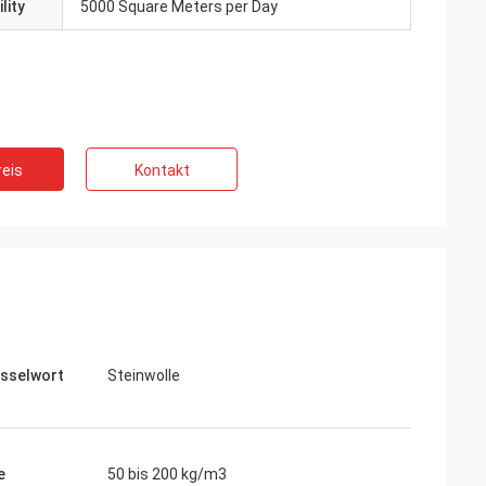
lity
5000 Square Meters per Day
eis
Kontakt
sselwort
Steinwolle
e
50 bis 200 kg/m3