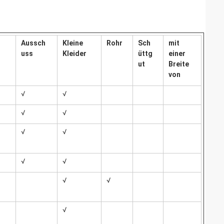
Aussch
Kleine
Rohr
Sch
mit
uss
Kleider
üttg
einer
ut
Breite
von
√
√
√
√
√
√
√
√
√
√
√