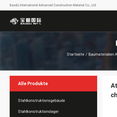
Baodu International Advanced Construction Material Co., Ltd.
Startseite
/
Baumaterialien A
Alle Produkte
At
ch
Stahlkonstruktionsgebäude
Stahlkonstruktionslager