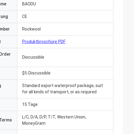
ame
BAODU
erung
CE
umber
Rockwool
t
Produktbroschüre PDF
Order
Discussible
$5-Discussible
g
Standard export waterproof package, suit
for all kinds of transport, or as required
15 Tage
Tagen und alles
L/C, D/A, D/P, T/T, Western Union,
t, die wir
Terms
MoneyGram
Produkt bereits in
r uns