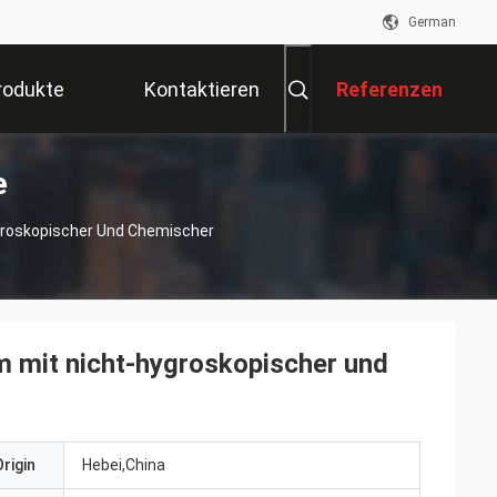
German
rodukte
Kontaktieren
Referenzen
e
Sie Uns
groskopischer Und Chemischer
 mit nicht-hygroskopischer und
rigin
Hebei,China