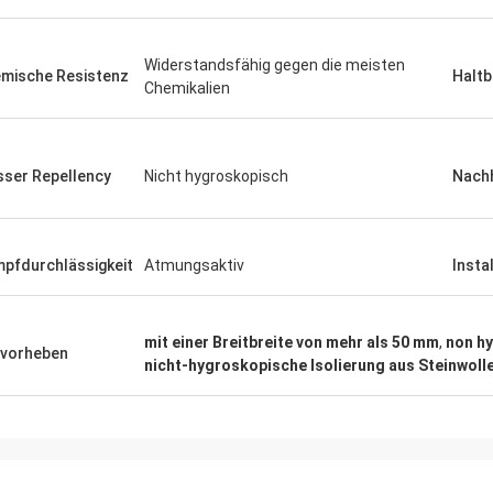
Widerstandsfähig gegen die meisten
mische Resistenz
Haltb
Chemikalien
ser Repellency
Nicht hygroskopisch
Nachh
pfdurchlässigkeit
Atmungsaktiv
Insta
mit einer Breitbreite von mehr als 50 mm
,
non h
vorheben
nicht-hygroskopische Isolierung aus Steinwoll