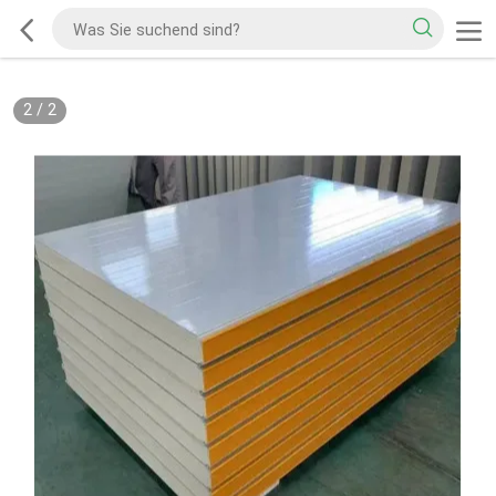
2
/
2