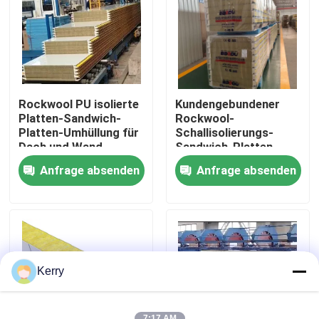
Fabrik-Ausflug
Qualitätskontrolle
Rockwool PU isolierte
Kundengebundener
Platten-Sandwich-
Rockwool-
Treten Sie mit uns in Verbindung
Platten-Umhüllung für
Schallisolierungs-
Dach und Wand
Sandwich-Platten-
Wand-Stahl
Anfrage absenden
Anfrage absenden
schalldicht
Fordern Sie ein Zitat
Stahlkonstruktionsgebäude
Stahlkonstruktionslager
Kerry
Stahlkonstruktionswerkstatt
7:17 AM