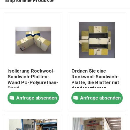
Empfohlene Produkte
Isolierung Rockwool-
Ordnen Sie eine
Sandwich-Platten-
Rockwool-Sandwich-
Wand PU-Polyurethan-
Platte, die Blätter mit
Rand
der feuerfesten
Haus
Polyurethan-Dichtung
Anfrage absenden
Anfrage absenden
überdacht
Produkte
Über uns