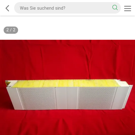
2
/
2