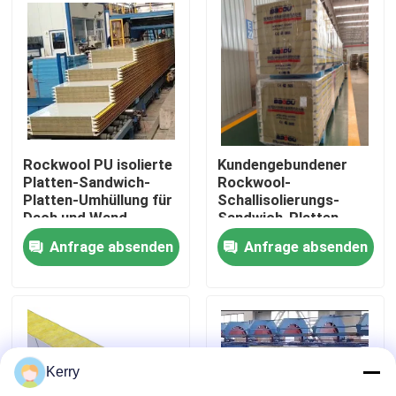
Fabrik-Ausflug
Qualitätskontrolle
Treten Sie mit uns in Verbindung
Rockwool PU isolierte
Kundengebundener
Platten-Sandwich-
Rockwool-
Platten-Umhüllung für
Schallisolierungs-
Dach und Wand
Sandwich-Platten-
Fordern Sie ein Zitat
Wand-Stahl
Anfrage absenden
Anfrage absenden
schalldicht
Stahlkonstruktionsgebäude
Stahlkonstruktionslager
Kerry
Stahlkonstruktionswerkstatt