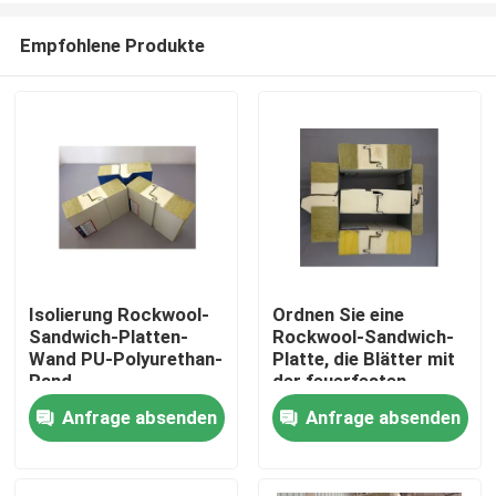
Empfohlene Produkte
Isolierung Rockwool-
Ordnen Sie eine
Sandwich-Platten-
Rockwool-Sandwich-
Haus
Wand PU-Polyurethan-
Platte, die Blätter mit
Rand
der feuerfesten
Polyurethan-Dichtung
Anfrage absenden
Anfrage absenden
Produkte
überdacht
Über uns