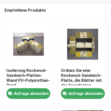
Empfohlene Produkte
Isolierung Rockwool-
Ordnen Sie eine
Sandwich-Platten-
Rockwool-Sandwich-
Haus
Wand PU-Polyurethan-
Platte, die Blätter mit
Rand
der feuerfesten
Polyurethan-Dichtung
Anfrage absenden
Anfrage absenden
Produkte
überdacht
Über uns