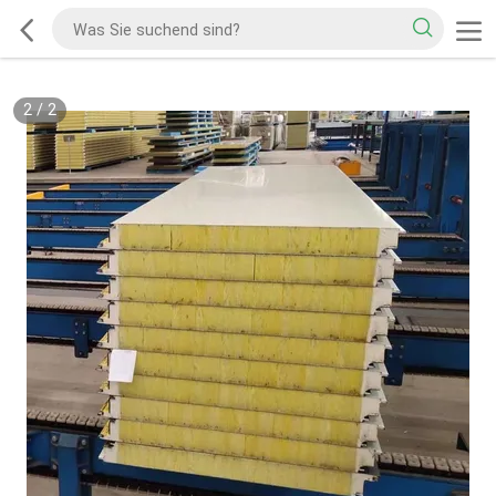
2
/
2