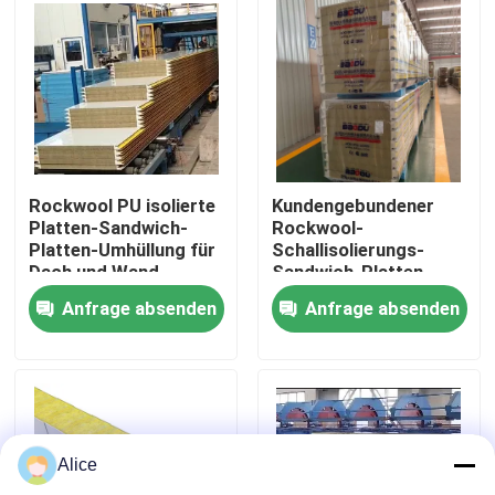
Fabrik-Ausflug
Qualitätskontrolle
Treten Sie mit uns in Verbindung
Rockwool PU isolierte
Kundengebundener
Platten-Sandwich-
Rockwool-
Platten-Umhüllung für
Schallisolierungs-
Dach und Wand
Sandwich-Platten-
Fordern Sie ein Zitat
Wand-Stahl
Anfrage absenden
Anfrage absenden
schalldicht
Stahlkonstruktionsgebäude
Stahlkonstruktionslager
Alice
Stahlkonstruktionswerkstatt