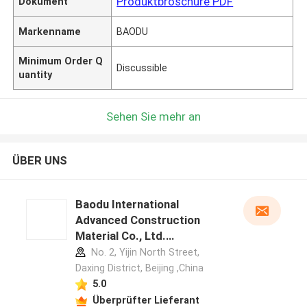
Produktbroschüre PDF
Dokument
Markenname
BAODU
Minimum Order Q
Discussible
uantity
Sehen Sie mehr an
ÜBER UNS
Baodu International
Advanced Construction
Material Co., Ltd.
Herstellerprofil
No. 2, Yijin North Street,
Daxing District, Beijing ,China
5.0
Überprüfter Lieferant