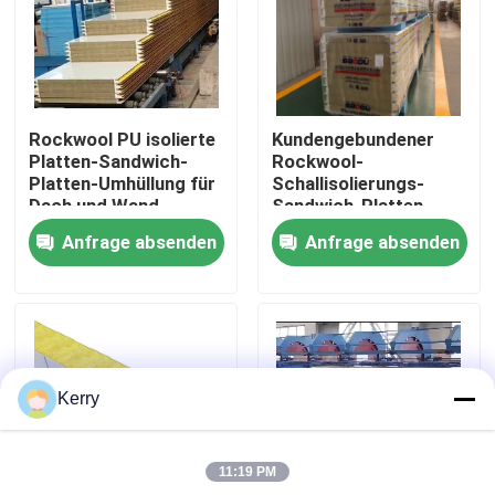
Fabrik-Ausflug
Qualitätskontrolle
Rockwool PU isolierte
Kundengebundener
Platten-Sandwich-
Rockwool-
Platten-Umhüllung für
Schallisolierungs-
Treten Sie mit uns in Verbindung
Dach und Wand
Sandwich-Platten-
Wand-Stahl
Anfrage absenden
Anfrage absenden
schalldicht
Fordern Sie ein Zitat
Stahlkonstruktionsgebäude
Kerry
Stahlkonstruktionslager
11:19 PM
Stahlkonstruktionswerkstatt