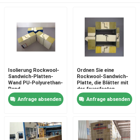
Isolierung Rockwool-
Ordnen Sie eine
Sandwich-Platten-
Rockwool-Sandwich-
Wand PU-Polyurethan-
Platte, die Blätter mit
Rand
der feuerfesten
Polyurethan-Dichtung
Haus
Anfrage absenden
Anfrage absenden
überdacht
Produkte
Über uns