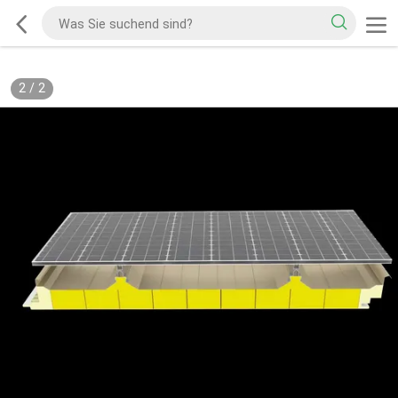
2
/
2