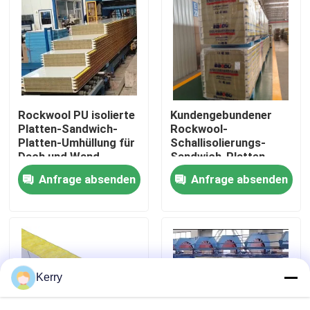
Fabrik-Ausflug
Qualitätskontrolle
Rockwool PU isolierte
Kundengebundener
Treten Sie mit uns in Verbindung
Platten-Sandwich-
Rockwool-
Platten-Umhüllung für
Schallisolierungs-
Dach und Wand
Sandwich-Platten-
Wand-Stahl
Fordern Sie ein Zitat
Anfrage absenden
Anfrage absenden
schalldicht
Stahlkonstruktionsgebäude
Stahlkonstruktionslager
Kerry
Stahlkonstruktionswerkstatt