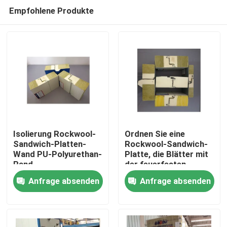
Empfohlene Produkte
Isolierung Rockwool-
Ordnen Sie eine
Sandwich-Platten-
Rockwool-Sandwich-
Wand PU-Polyurethan-
Platte, die Blätter mit
Haus
Rand
der feuerfesten
Polyurethan-Dichtung
Anfrage absenden
Anfrage absenden
überdacht
Produkte
Über uns