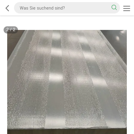
2
/
2