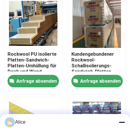
Fabrik-Ausflug
Qualitätskontrolle
Treten Sie mit uns in Verbindung
Rockwool PU isolierte
Kundengebundener
Platten-Sandwich-
Rockwool-
Platten-Umhüllung für
Schallisolierungs-
Dach und Wand
Sandwich-Platten-
Fordern Sie ein Zitat
Wand-Stahl
Anfrage absenden
Anfrage absenden
schalldicht
Stahlkonstruktionsgebäude
Stahlkonstruktionslager
Alice
Stahlkonstruktionswerkstatt