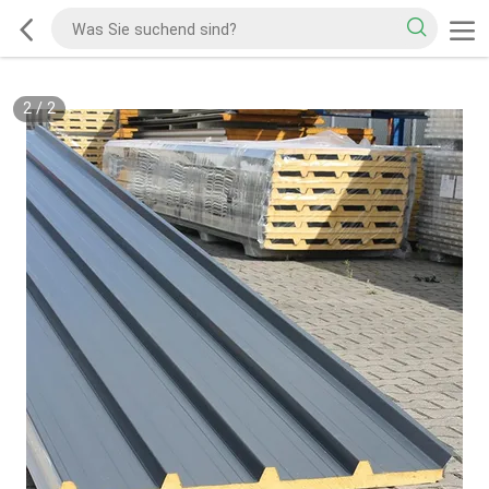
2
/
2