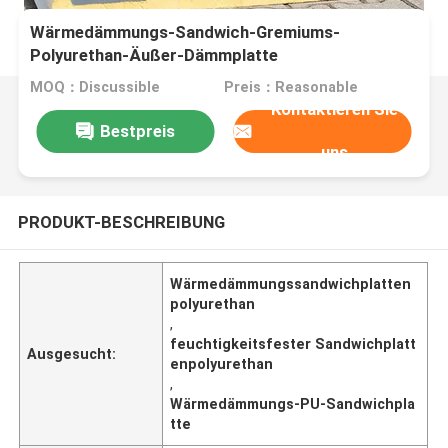
Wärmedämmungs-Sandwich-Gremiums-
Polyurethan-Äußer-Dämmplatte
MOQ：Discussible
Preis：Reasonable
Kontaktieren Sie
Bestpreis
uns
PRODUKT-BESCHREIBUNG
Wärmedämmungssandwichplatten
polyurethan
,
feuchtigkeitsfester Sandwichplatt
Ausgesucht:
enpolyurethan
,
Wärmedämmungs-PU-Sandwichpla
tte