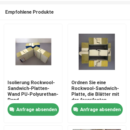
Empfohlene Produkte
Isolierung Rockwool-
Ordnen Sie eine
Sandwich-Platten-
Rockwool-Sandwich-
Haus
Wand PU-Polyurethan-
Platte, die Blätter mit
Rand
der feuerfesten
Polyurethan-Dichtung
Anfrage absenden
Anfrage absenden
Produkte
überdacht
Über uns