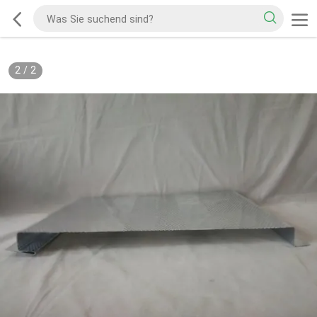
2
/
2