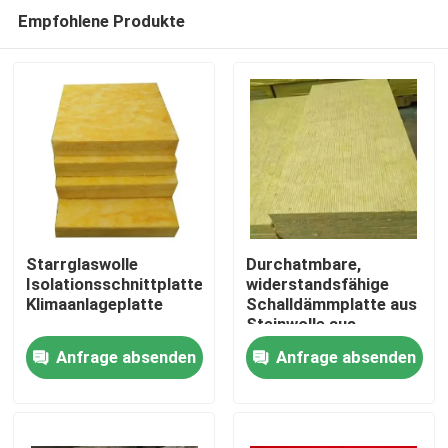
Empfohlene Produkte
Starrglaswolle
Durchatmbare,
Isolationsschnittplatte
widerstandsfähige
Klimaanlageplatte
Schalldämmplatte aus
Haus
Steinwolle aus
nachhaltigen
Anfrage absenden
Anfrage absenden
Materialien
Produkte
Über uns