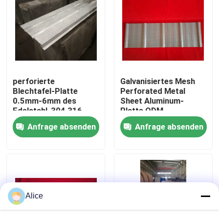
Fabrik-Ausflug
Qualitätskontrolle
perforierte
Galvanisiertes Mesh
Treten Sie mit uns in Verbindung
Blechtafel-Platte
Perforated Metal
0.5mm-6mm des
Sheet Aluminum-
Edelstahl-304 316
Platte ODM
Fordern Sie ein Zitat
Anfrage absenden
Anfrage absenden
Stahlkonstruktionsgebäude
Stahlkonstruktionslager
Alice
Stahlkonstruktionswerkstatt