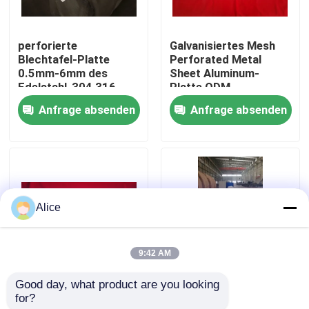
Fabrik-Ausflug
perforierte
Galvanisiertes Mesh
Blechtafel-Platte
Perforated Metal
0.5mm-6mm des
Sheet Aluminum-
Qualitätskontrolle
Edelstahl-304 316
Platte ODM
Anfrage absenden
Anfrage absenden
Treten Sie mit uns in Verbindung
Fordern Sie ein Zitat
Alice
Stahlkonstruktionsgebäude
9:42 AM
Stahlkonstruktionslager
Good day, what product are you looking 
Galvanisiertes
ODM galvanisierte
for?
profiliertes Stahlblech
profiliertes Stahlblech
Stahlkonstruktionswerkstatt