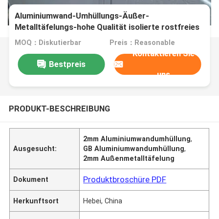
Aluminiumwand-Umhüllungs-Äußer-
Metalltäfelungs-hohe Qualität isolierte rostfreies
profiliertes Stahlblech
MOQ：Diskutierbar
Preis：Reasonable
Kontaktieren Sie
Bestpreis
uns
PRODUKT-BESCHREIBUNG
2mm Aluminiumwandumhüllung
,
Ausgesucht:
GB Aluminiumwandumhüllung
,
2mm Außenmetalltäfelung
Produktbroschüre PDF
Dokument
Herkunftsort
Hebei, China