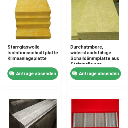
Starrglaswolle
Durchatmbare,
Isolationsschnittplatte
widerstandsfähige
Klimaanlageplatte
Schalldämmplatte aus
Steinwolle aus
nachhaltigen
Anfrage absenden
Anfrage absenden
Materialien
Haus
Produkte
Über uns