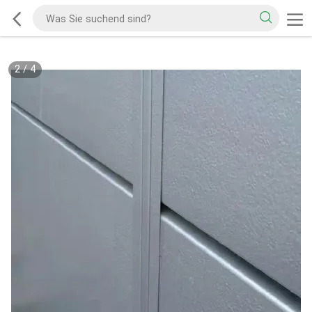
2
/
4