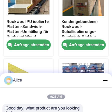
Fabrik-Ausflug
Rockwool PU isolierte
Kundengebundener
Platten-Sandwich-
Rockwool-
Qualitätskontrolle
Platten-Umhüllung für
Schallisolierungs-
Dach und Wand
Sandwich-Platten-
Wand-Stahl
Anfrage absenden
Anfrage absenden
Treten Sie mit uns in Verbindung
schalldicht
Fordern Sie ein Zitat
Stahlkonstruktionsgebäude
Alice
Stahlkonstruktionslager
9:25 AM
Good day, what product are you looking 
75mm 80mm 200mm
PU-fabrizierte
Stahlkonstruktionswerkstatt