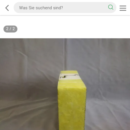
2
/
2