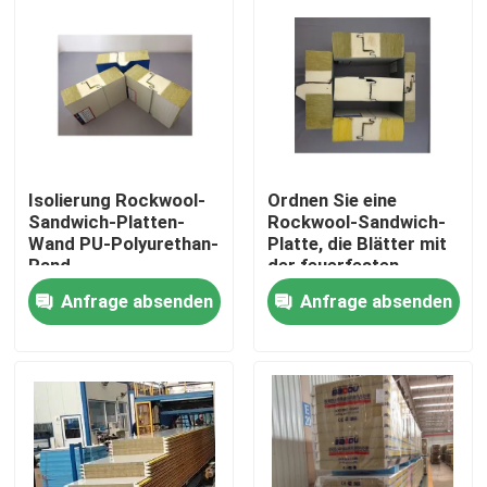
Isolierung Rockwool-
Ordnen Sie eine
Sandwich-Platten-
Rockwool-Sandwich-
Wand PU-Polyurethan-
Platte, die Blätter mit
Rand
der feuerfesten
Polyurethan-Dichtung
Anfrage absenden
Anfrage absenden
überdacht
Haus
Produkte
Über uns