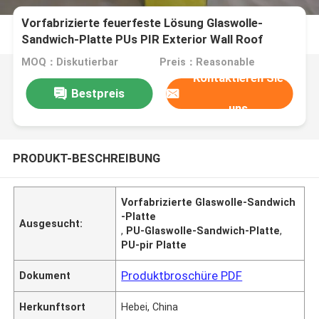
Vorfabrizierte feuerfeste Lösung Glaswolle-
Sandwich-Platte PUs PIR Exterior Wall Roof
Project
MOQ：Diskutierbar
Preis：Reasonable
Kontaktieren Sie
Bestpreis
uns
PRODUKT-BESCHREIBUNG
Vorfabrizierte Glaswolle-Sandwich
-Platte
Ausgesucht:
,
PU-Glaswolle-Sandwich-Platte
,
PU-pir Platte
Produktbroschüre PDF
Dokument
Herkunftsort
Hebei, China