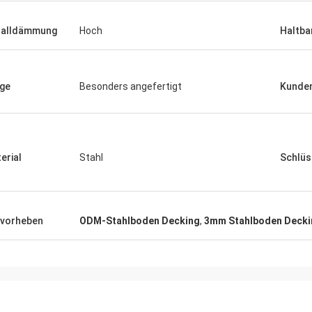
halldämmung
Hoch
Haltba
ge
Besonders angefertigt
Kunden
erial
Stahl
Schlüs
vorheben
ODM-Stahlboden Decking
,
3mm Stahlboden Decki