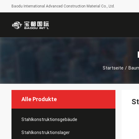
Baodu International Advanced Construction Material Co., Ltd.
Startseite
/
Bauma
Alle Produkte
S
Stahlkonstruktionsgebäude
Stahlkonstruktionslager