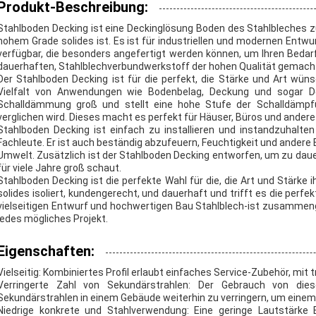
Produkt-Beschreibung:
Stahlboden Decking ist eine Deckinglösung Boden des Stahlbleches z
hohem Grade solides ist. Es ist für industriellen und modernen Entwu
verfügbar, die besonders angefertigt werden können, um Ihren Bedar
dauerhaften, Stahlblechverbundwerkstoff der hohen Qualität gemacht, d
Der Stahlboden Decking ist für die perfekt, die Stärke und Art wüns
Vielfalt von Anwendungen wie Bodenbelag, Deckung und sogar De
Schalldämmung groß und stellt eine hohe Stufe der Schalldämpf
verglichen wird. Dieses macht es perfekt für Häuser, Büros und ander
Stahlboden Decking ist einfach zu installieren und instandzuhalte
Fachleute. Er ist auch beständig abzufeuern, Feuchtigkeit und andere 
Umwelt. Zusätzlich ist der Stahlboden Decking entworfen, um zu dauern
für viele Jahre groß schaut.
Stahlboden Decking ist die perfekte Wahl für die, die Art und Stärk
solides isoliert, kundengerecht, und dauerhaft und trifft es die perf
vielseitigen Entwurf und hochwertigen Bau Stahlblech-ist zusammen
jedes mögliches Projekt.
Eigenschaften:
Vielseitig: Kombiniertes Profil erlaubt einfaches Service-Zubehör, mit
Verringerte Zahl von Sekundärstrahlen: Der Gebrauch von dies
Sekundärstrahlen in einem Gebäude weiterhin zu verringern, um einem 
Niedrige konkrete und Stahlverwendung: Eine geringe Lautstärke B