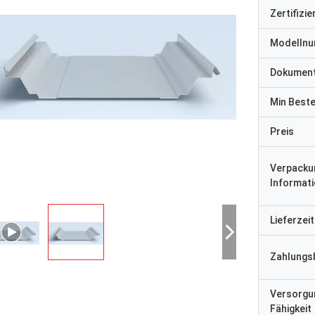
Zertifizi
Modelln
Dokumen
Min Best
Preis
Verpacku
Informat
Lieferzeit
HERR
- Ich weiß.
Zahlungs
Vor „wir empfingen es 8 
n sehr zufrieden mit dem guten
ging danken Ihnen sehr gu
t. Schnelle Lieferung.
glücklich sind, zu haben 
Versorgu
der Anlage. Alles, das wi
Fähigkeit