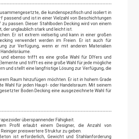
usammengesetzte, die kundenspezifisch und isoliert in
rf passend und ist in einer Vielzahl von Beschichtungen
f zu passen. Dieser Stahlboden Decking wird von einem
er unglaublich stark und leicht ist.
chen. Er ist extrem vielseitig und kann in einer großen
cking verwendet werden im Freien. Er ist auch für
ung zur Verfügung, wenn er mit anderen Materialien
e Handelsräume.
n und ebenso trifft es eine große Wahl für DIYers und
Elemente und trifft es eine große Wahl für jede mögliche
 und stellt eine langfristige Lösung zur Verfügung, die
e ihrem Raum hinzufügen möchten. Er ist in hohem Grade
ekte Wahl für jeden Haupt- oder Handelsraum. Mit seinem
gesetzter Boden Decking eine ausgezeichnete Wahl für
 trapezoider überspannender Fähigkeit.
em Profil erlaubt einem Designer, die Anzahl von
Reiniger preiswertere Struktur zu geben.
eton ist erforderlich, Gewicht und Stahlanforderung