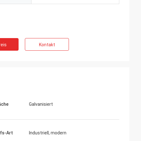
eis
Kontakt
äche
Galvanisiert
fs-Art
Industriell, modern