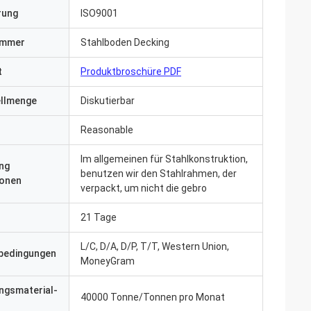
erung
ISO9001
ummer
Stahlboden Decking
t
Produktbroschüre PDF
ellmenge
Diskutierbar
Reasonable
Im allgemeinen für Stahlkonstruktion,
ng
benutzen wir den Stahlrahmen, der
ionen
verpackt, um nicht die gebro
21 Tage
L/C, D/A, D/P, T/T, Western Union,
bedingungen
Tagen und alles
MoneyGram
t, die wir
Produkt bereits in
ngsmaterial-
40000 Tonne/Tonnen pro Monat
r uns