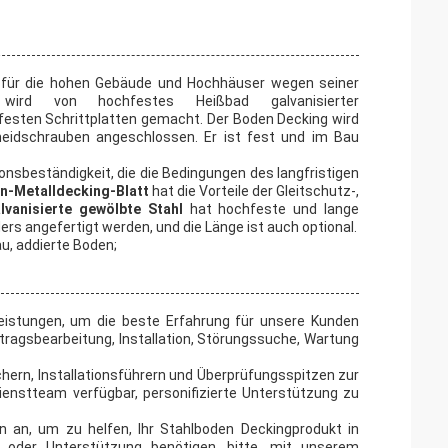
l für die hohen Gebäude und Hochhäuser wegen seiner
r wird von hochfestes Heißbad galvanisierter
esten Schrittplatten gemacht. Der Boden Decking wird
eidschrauben angeschlossen. Er ist fest und im Bau
onsbeständigkeit, die die Bedingungen des langfristigen
n-Metalldecking-Blatt
hat die Vorteile der Gleitschutz-,
lvanisierte gewölbte Stahl
hat hochfeste und lange
s angefertigt werden, und die Länge ist auch optional.
u, addierte Boden;
eistungen, um die beste Erfahrung für unsere Kunden
ftragsbearbeitung, Installation, Störungssuche, Wartung
chern, Installationsführern und Überprüfungsspitzen zur
ienstteam verfügbar, personifizierte Unterstützung zu
n an, um zu helfen, Ihr Stahlboden Deckingprodukt in
 oder Unterstützung benötigen, bitte, mit unserem