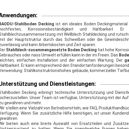
Anwendungen:
BAODU-Stahlboden Decking
ist ein ideales Boden Deckingmateria
hochfesten, Korrosionsbeständigkeit und Haltbarkeit. E
Stahlblechzusammensetzung mit Wellblech Stahldecking und rutschf
mit der Hauptstruktur durch das Schweißen oder die Gewindeschn
zuverlässig und kann Arbeitskosten und Zeit sparen.
Der
Stahlblech-zusammengesetzte Boden Decking
hat hohe Korrosi
Gebrauches oder nass Umwelt erfüllen kann in der im Freien. Das
Bode
leichten, einfachen Installation und der einfachen Wartung. Der
ga
Haltbarkeit. Er kann entsprechend den Standortanforderungen besonder
Verwendung: Stahlkonstruktionshohes gebäude, kommerzieller Tiefba
Unterstützung und Dienstleistungen:
Stahlboden Decking erbringt technische Unterstützung und Dienstl
sicherzustellen. Unser Team ist verfügbar, Unterstützung mit der Au
zu gewähren und mehr.
Wir stellen eine Vielzahl von Betriebsmitteln, wie FAQ, Produkthandbü
Verfügung. Wenn Sie zusätzliche Hilfe benötigen, ist unser Kundend
gewähren.
Wir bieten auch eine breite Auswahl von Ersatzteilen und Zusätze
Spitzenzustand zu halten. Wenn Sie irgendwelche Fragen haben