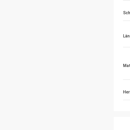
Sc
Län
Mat
Her