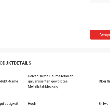
verständigen mit Ihnen“
Bestpr
ODUKTDETAILS
Galvanisierte Baumaterialien
odukt-Name
galvanisierten gewölbtes
Oberfl
Metallstahldecking
gefestigkeit
Hoch
Entwur