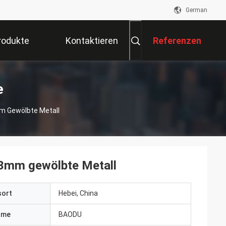
German
rodukte
Kontaktieren
Referenzen
Sie Uns
e
m Gewölbte Metall
 3mm gewölbte Metall
sort
Hebei, China
ame
BAODU