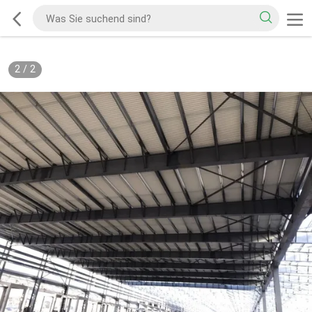
2
/
2