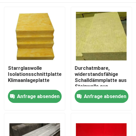
Starrglaswolle
Durchatmbare,
Isolationsschnittplatte
widerstandsfähige
Klimaanlageplatte
Schalldämmplatte aus
Steinwolle aus
nachhaltigen
Haus
Anfrage absenden
Anfrage absenden
Materialien
Produkte
Über uns