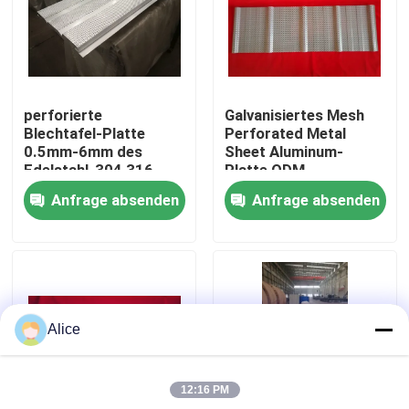
Fabrik-Ausflug
Qualitätskontrolle
perforierte
Galvanisiertes Mesh
Blechtafel-Platte
Perforated Metal
0.5mm-6mm des
Sheet Aluminum-
Treten Sie mit uns in Verbindung
Edelstahl-304 316
Platte ODM
Anfrage absenden
Anfrage absenden
Fordern Sie ein Zitat
Stahlkonstruktionsgebäude
Alice
Stahlkonstruktionslager
12:16 PM
Stahlkonstruktionswerkstatt