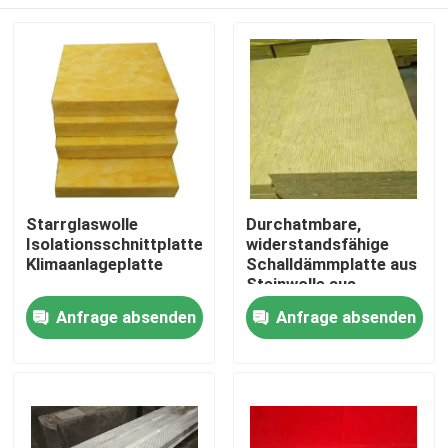
Starrglaswolle
Durchatmbare,
Isolationsschnittplatte
widerstandsfähige
Klimaanlageplatte
Schalldämmplatte aus
Steinwolle aus
nachhaltigen
Haus
Anfrage absenden
Anfrage absenden
Materialien
Produkte
Über uns