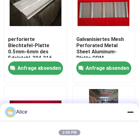
Fabrik-Ausflug
Qualitätskontrolle
perforierte
Galvanisiertes Mesh
Blechtafel-Platte
Perforated Metal
0.5mm-6mm des
Sheet Aluminum-
Treten Sie mit uns in Verbindung
Edelstahl-304 316
Platte ODM
Anfrage absenden
Anfrage absenden
Fordern Sie ein Zitat
Stahlkonstruktionsgebäude
Alice
Stahlkonstruktionslager
2:00 PM
Stahlkonstruktionswerkstatt