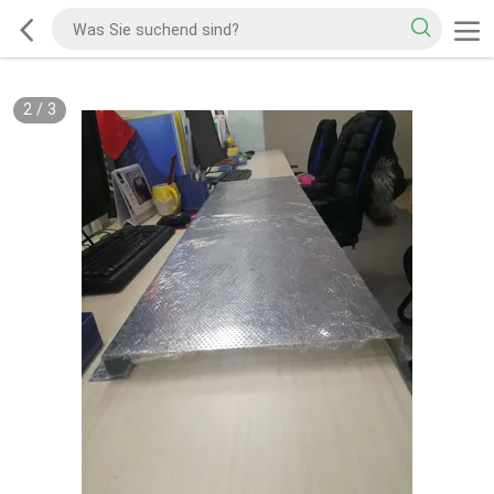
2
/
3