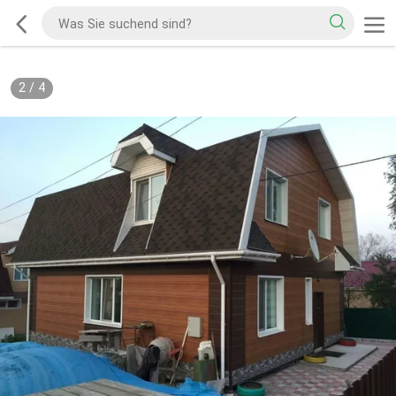
2
/
4