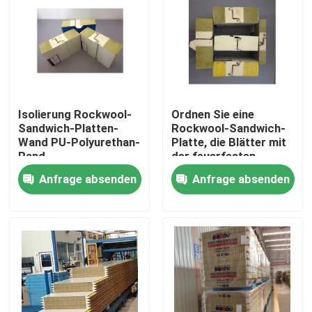
Isolierung Rockwool-
Ordnen Sie eine
Sandwich-Platten-
Rockwool-Sandwich-
Wand PU-Polyurethan-
Platte, die Blätter mit
Rand
der feuerfesten
Polyurethan-Dichtung
Anfrage absenden
Anfrage absenden
überdacht
Haus
Produkte
Über uns