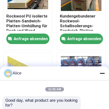
Fabrik-Ausflug
Rockwool PU isolierte
Kundengebundener
Platten-Sandwich-
Rockwool-
Platten-Umhüllung für
Schallisolierungs-
Qualitätskontrolle
Dach und Wand
Sandwich-Platten-
Wand-Stahl
Anfrage absenden
Anfrage absenden
schalldicht
Treten Sie mit uns in Verbindung
Fordern Sie ein Zitat
Alice
Stahlkonstruktionsgebäude
11:45 AM
Stahlkonstruktionslager
Good day, what product are you looking 
75mm 80mm 200mm
PU-fabrizierte
for?
Sandwich-Platte
Mineralisolierung
Stahlkonstruktionswerkstatt