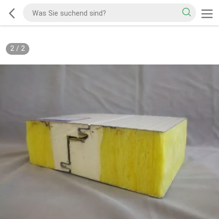
2
/
2