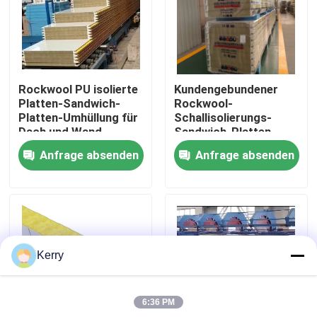
Fabrik-Ausflug
Qualitätskontrolle
Rockwool PU isolierte
Kundengebundener
Platten-Sandwich-
Rockwool-
Platten-Umhüllung für
Schallisolierungs-
Treten Sie mit uns in Verbindung
Dach und Wand
Sandwich-Platten-
Wand-Stahl
Anfrage absenden
Anfrage absenden
schalldicht
Fordern Sie ein Zitat
Stahlkonstruktionsgebäude
Kerry
Stahlkonstruktionslager
6:36 PM
Stahlkonstruktionswerkstatt