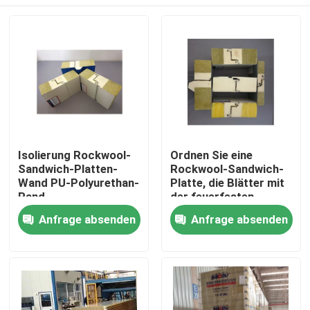
Isolierung Rockwool-
Ordnen Sie eine
Sandwich-Platten-
Rockwool-Sandwich-
Wand PU-Polyurethan-
Platte, die Blätter mit
Rand
der feuerfesten
Polyurethan-Dichtung
Haus
Anfrage absenden
Anfrage absenden
überdacht
Produkte
Über uns