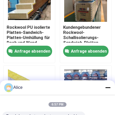
Fabrik-Ausflug
Rockwool PU isolierte
Kundengebundener
Qualitätskontrolle
Platten-Sandwich-
Rockwool-
Platten-Umhüllung für
Schallisolierungs-
Dach und Wand
Sandwich-Platten-
Treten Sie mit uns in Verbindung
Wand-Stahl
Anfrage absenden
Anfrage absenden
schalldicht
Fordern Sie ein Zitat
Stahlkonstruktionsgebäude
Alice
Stahlkonstruktionslager
6:57 PM
Stahlkonstruktionswerkstatt