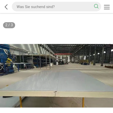
2
/
3