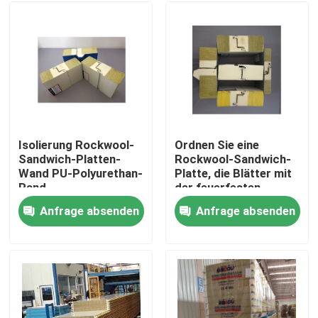
Isolierung Rockwool-
Ordnen Sie eine
Sandwich-Platten-
Rockwool-Sandwich-
Wand PU-Polyurethan-
Platte, die Blätter mit
Rand
der feuerfesten
Polyurethan-Dichtung
Anfrage absenden
Anfrage absenden
überdacht
Haus
Produkte
Über uns