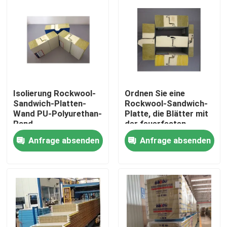
Isolierung Rockwool-
Ordnen Sie eine
Sandwich-Platten-
Rockwool-Sandwich-
Wand PU-Polyurethan-
Platte, die Blätter mit
Rand
der feuerfesten
Polyurethan-Dichtung
Anfrage absenden
Anfrage absenden
überdacht
Haus
Produkte
Über uns