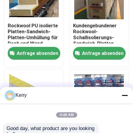
Fabrik-Ausflug
Rockwool PU isolierte
Kundengebundener
Platten-Sandwich-
Rockwool-
Qualitätskontrolle
Platten-Umhüllung für
Schallisolierungs-
Dach und Wand
Sandwich-Platten-
Wand-Stahl
Anfrage absenden
Anfrage absenden
Treten Sie mit uns in Verbindung
schalldicht
Fordern Sie ein Zitat
Stahlkonstruktionsgebäude
Kerry
Stahlkonstruktionslager
4:48 AM
Good day, what product are you looking 
75mm 80mm 200mm
PU-fabrizierte
Stahlkonstruktionswerkstatt