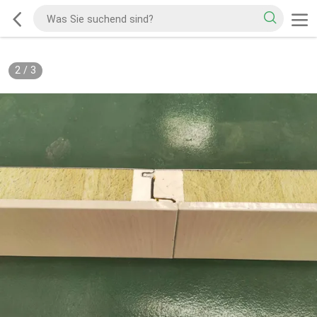
2
/
3