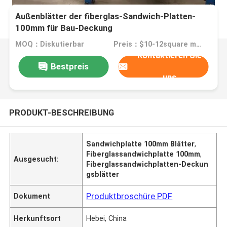
Außenblätter der fiberglas-Sandwich-Platten-
100mm für Bau-Deckung
MOQ：Diskutierbar
Preis：$10-12square meter
Kontaktieren Sie
Bestpreis
uns
PRODUKT-BESCHREIBUNG
Sandwichplatte 100mm Blätter
,
Fiberglassandwichplatte 100mm
,
Ausgesucht:
Fiberglassandwichplatten-Deckun
gsblätter
Produktbroschüre PDF
Dokument
Herkunftsort
Hebei, China