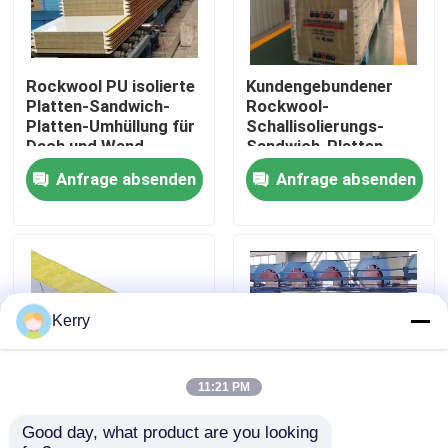
Fabrik-Ausflug
Rockwool PU isolierte
Kundengebundener
Platten-Sandwich-
Rockwool-
Qualitätskontrolle
Platten-Umhüllung für
Schallisolierungs-
Dach und Wand
Sandwich-Platten-
Wand-Stahl
Anfrage absenden
Anfrage absenden
Treten Sie mit uns in Verbindung
schalldicht
Fordern Sie ein Zitat
Stahlkonstruktionsgebäude
Kerry
Stahlkonstruktionslager
11:21 PM
Good day, what product are you looking 
75mm 80mm 200mm
PU-fabrizierte
Stahlkonstruktionswerkstatt