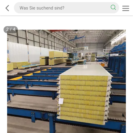
2
/
4