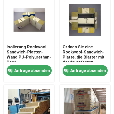
Isolierung Rockwool-
Ordnen Sie eine
Sandwich-Platten-
Rockwool-Sandwich-
Wand PU-Polyurethan-
Platte, die Blätter mit
Rand
der feuerfesten
Polyurethan-Dichtung
Anfrage absenden
Anfrage absenden
überdacht
Haus
Produkte
Über uns