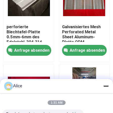
Fabrik-Ausflug
perforierte
Galvanisiertes Mesh
Qualitätskontrolle
Blechtafel-Platte
Perforated Metal
0.5mm-6mm des
Sheet Aluminum-
Edelstahl-304 316
Platte ODM
Treten Sie mit uns in Verbindung
Anfrage absenden
Anfrage absenden
Fordern Sie ein Zitat
Stahlkonstruktionsgebäude
Alice
Stahlkonstruktionslager
1:31 AM
Stahlkonstruktionswerkstatt