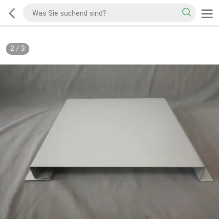
2
/
3