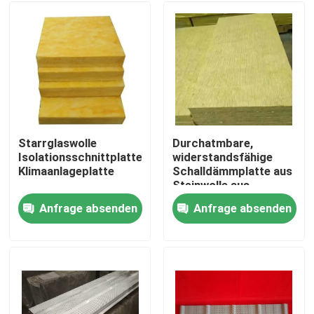
Starrglaswolle
Durchatmbare,
Isolationsschnittplatte
widerstandsfähige
Klimaanlageplatte
Schalldämmplatte aus
Steinwolle aus
nachhaltigen
Anfrage absenden
Anfrage absenden
Materialien
Haus
Produkte
Über uns