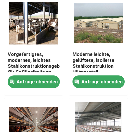
Vorgefertigtes,
Moderne leichte,
modernes, leichtes
gelüftete, isolierte
Stahlkonstruktionsgebäude
Stahlkonstruktion
für Geflügelhaltung,
Hühnerstall
Hühnerställe,
hocheffiziente
Anfrage absenden
Anfrage absenden
Viehställe
Geflügelzucht
Gewerbliche Zucht
Haus
Produkte
Über uns