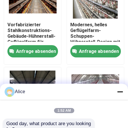
Fabrik-Ausflug
Vorfabrizierter
Modernes, helles
Stahlkonstruktions-
Geflügelfarm-
Qualitätskontrolle
Gebäude-Hühnerstall-
Schuppen-
Geflügelfarm für
Hühnerstall-Design mit
Hühnerfarmen
Stahlkonstruktion
Anfrage absenden
Anfrage absenden
Treten Sie mit uns in Verbindung
Fordern Sie ein Zitat
Stahlkonstruktionsgebäude
Alice
Stahlkonstruktionslager
1:52 AM
Good day, what product are you looking 
Vorgefertigte
Fertighaus mit
Stahlkonstruktionswerkstatt